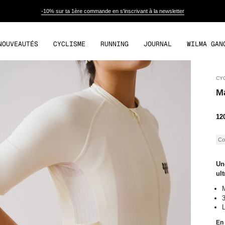
-10% sur ta 1ère commande en s'inscrivant à la newsletter
NOUVEAUTÉS
CYCLISME
RUNNING
JOURNAL
WILMA GAN
CY
Ma
Pr
12
de
ve
Co
Une
ul
M
3
L
En 