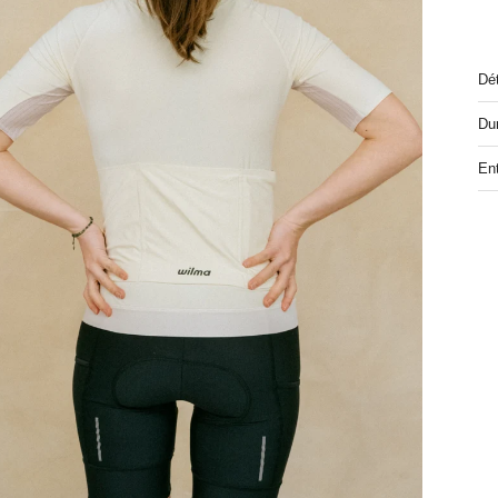
Dét
Dur
Ent