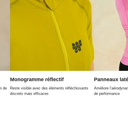
Monogramme réflectif
Panneaux lat
m de
Reste visible avec des éléments réfléchissants
Améliore l’aérodyna
discrets mais efficaces
de performance