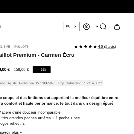
G
FR
COMPTE
RECHERCHE
›
4.8 (5 avis)
CLISME
MAILLOTS
illot Premium - Carmen Écru
ix
0,00 €
Prix
150,00 €
- 20%
régulier
nte
upe : Ajusté
Protection UV : SPF50+
Temp. d'utilisation : 15°C à 38°C
 coupe et des finitions qui apportent le meilleur équilibre entre
tra confort et haute performance, le tout dans un design épuré
atière d'une douceur incomparable
 très grandes poches arrières + 1 poche zipée
ogos réflectifs
savoir plus +