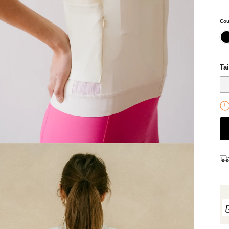
Cou
noi
Tai
Chaussettes mérinos bleu - Margaux
Couleur: Bleu
25,00 €