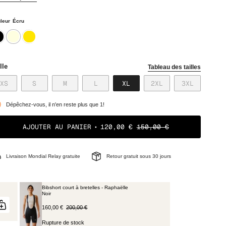
leur
Écru
r
ecru
ocre
lle
Tableau des tailles
VARIANTE
VARIANTE
VARIANTE
VARIANTE
VARIANTE
VARIANTE
VARIANTE
XS
S
M
L
XL
2XL
3XL
ÉPUISÉE
ÉPUISÉE
ÉPUISÉE
ÉPUISÉE
ÉPUISÉE
ÉPUISÉE
ÉPUISÉE
OU
OU
OU
OU
OU
OU
OU
Dépêchez-vous, il n'en reste plus que 1!
NON
NON
NON
NON
NON
NON
NON
DISPONIBLE
DISPONIBLE
DISPONIBLE
DISPONIBLE
DISPONIBLE
DISPONIBLE
DISPONIB
AJOUTER AU PANIER
120,00 €
150,00 €
Livraison Mondial Relay gratuite
Retour gratuit sous 30 jours
Bibshort court à bretelles - Raphaëlle
Noir
160,00 €
200,00 €
Rupture de stock