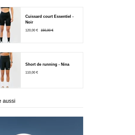
Cuissard court Essentiel -
Noir
120,00 €
150,00 €
Short de running - Nina
110,00 €
e aussi