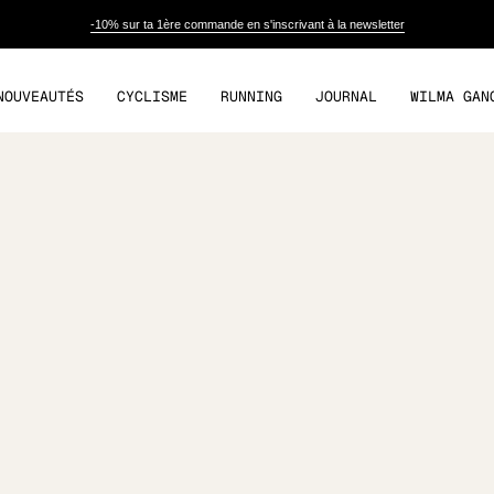
-10% sur ta 1ère commande en s'inscrivant à la newsletter
NOUVEAUTÉS
CYCLISME
RUNNING
JOURNAL
WILMA GAN