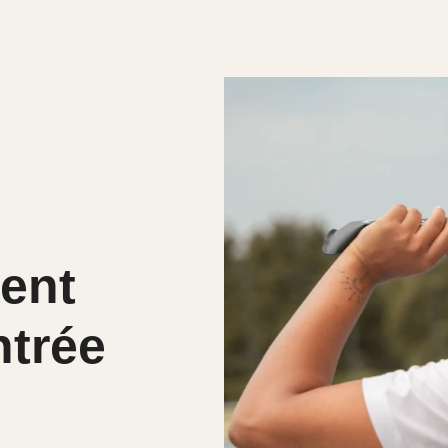
ment
ntrée