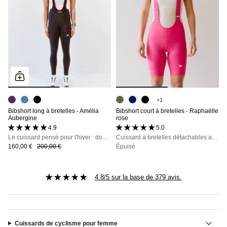
+1
Bibshort long à bretelles - Amélia
Bibshort court à bretelles - Raphaëlle
Aubergine
rose
4.9 (16 avis)
5.0 (53 avis)
Le cuissard pensé pour l'hiver : doublure polaire, déperlant, bretelles détachables
Cuissard à bretelles détachables avec poches, maintien, confort et opacité totale
160,00 €
200,00 €
Épuisé
4.8/5 sur la base de 379 avis.
Cuissards de cyclisme pour femme