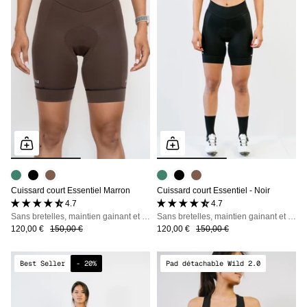
Cuissard court Essentiel Marron
Cuissard court Essentiel - Noir
4.7 (51 avis)
4.7 (51 avis)
Sans bretelles, maintien gainant et zéro irritation, jusqu'à 7h en selle
Sans bretelles, maintien gainant et zéro irritation, jusqu'à 7h en selle
120,00 €
150,00 €
120,00 €
150,00 €
Best Seller
- 20%
Pad détachable Wild 2.0