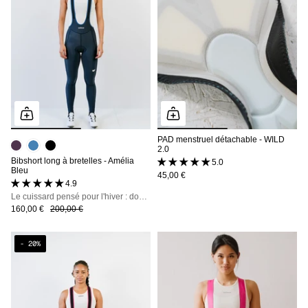
PAD menstruel détachable - WILD
2.0
Bibshort long à bretelles - Amélia
5.0 (1 avis)
Bleu
45,00 €
4.9 (16 avis)
Le cuissard pensé pour l'hiver : doublure polaire, déperlant, bretelles détachables
160,00 €
200,00 €
- 20%