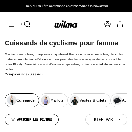
Passer
au
-10% sur ta 1ère commande en s'inscrivant à la newsletter
contenu
de
la
page
RECHERCHE
COMPTE
Cuissards de cyclisme pour femme
Maintien musculaire, compression ajustée et liberté de mouvement totale, dans des
matières résistantes à l'abrasion. Leur peau de chamois intègre de façon invisible
notre Bloody Queen® : confort d'assise au quotidien, protection anti-fuite les jours de
règles.
Comparer nos cuissards
Cuissards
Maillots
Vestes & Gilets
Acces
Trier
TRIER PAR
AFFICHER LES FILTRES
par