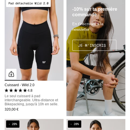
Pad détachable Wild 2.0
-10% sur ta première
commande
En t'inscrivant à la
newsletter
JE M'INSCRIS !
Cuissard - Wild 2.0
4.8 (6 avis)
Le seul cuissard à pad
interchangeable. Ultra-distance et
Bikepacking, jusqu'à 10h en selle.
320,00 €
- 20%
- 20%