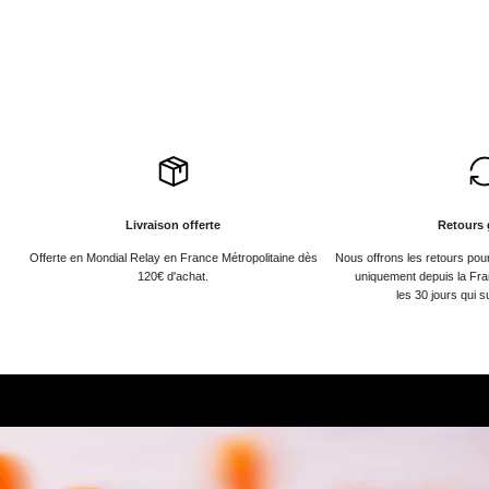
Livraison offerte
Retours 
Offerte en Mondial Relay en France Métropolitaine dès
Nous offrons les retours po
120€ d'achat.
uniquement depuis la Fra
les 30 jours qui s