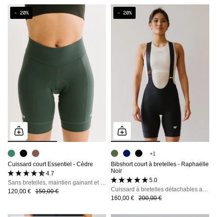
- 20%
- 20%
+1
Cuissard court Essentiel - Cèdre
Bibshort court à bretelles - Raphaëlle
Noir
4.7 (51 avis)
5.0 (53 avis)
Sans bretelles, maintien gainant et zéro irritation, jusqu'à 7h en selle
Cuissard à bretelles détachables avec poches, maintien, confort et opacité totale
120,00 €
150,00 €
160,00 €
200,00 €