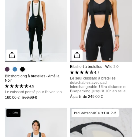
Bibshort à bretelles - Wild 2.0
4.7 (3 avis)
Bibshort long à bretelles - Amélia
Le seul cuissard à bretelles
Noir
détachables avec pad
4.9 (16 avis)
interchangeable. Ultra-distance et
Bikepacking, jusqu'à 10h en selle.
Le cuissard pensé pour l'hiver : doublure polaire, déperlant, bretelles détachables
À partir de
249,00 €
160,00 €
200,00 €
- 20%
Pad détachable Wild 2.0