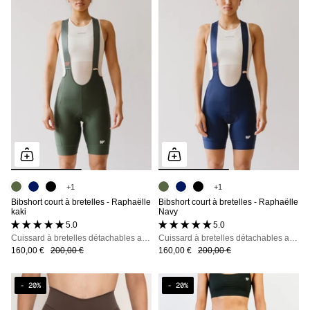
+1
+1
Bibshort court à bretelles - Raphaëlle
Bibshort court à bretelles - Raphaëlle
kaki
Navy
5.0 (53 avis)
5.0 (53 avis)
Cuissard à bretelles détachables avec poches, maintien, confort et opacité totale
Cuissard à bretelles détachables avec poches, maintien, confort et opacité totale
160,00 €
200,00 €
160,00 €
200,00 €
- 20%
- 20%