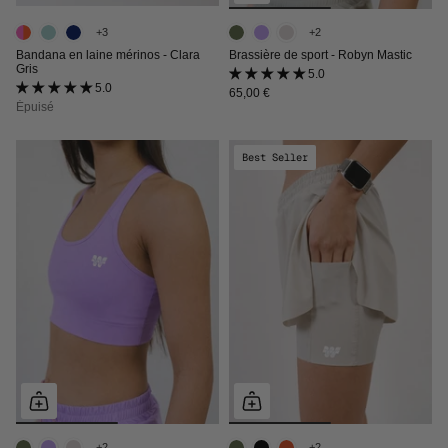
+3
+2
Bandana en laine mérinos - Clara
Brassière de sport - Robyn Mastic
Gris
5.0 (2 avis)
5.0 (1 avis)
65,00 €
Épuisé
Best Seller
+2
+2