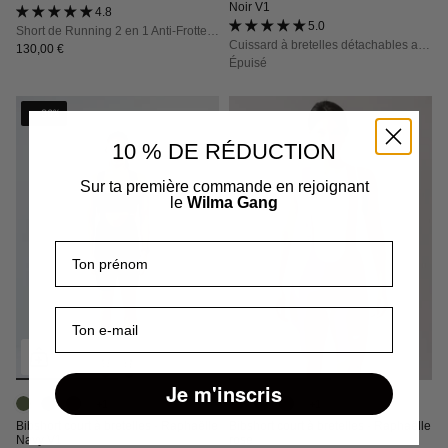
Noir V1
4.8 (26 avis)
5.0 (53 avis)
Short de Running 2 en 1 Anti-Frottements : Le maintien technique qui libère votre foulée
Cuissard à bretelles détachables avec poches, maintien, confort et opacité totale
130,00 €
Épuisé
- 30%
10 % DE RÉDUCTION
Sur ta première commande en rejoignant
le
Wilma Gang
Prénom
E-mail
Je m'inscris
+1
+1
Bibshort court à bretelles - Raphaëlle
Bibshort court à bretelles - Raphaëlle
Navy V1
rose