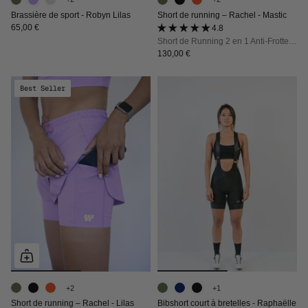
Brassière de sport - Robyn Lilas
Short de running – Rachel - Mastic
65,00 €
4.8 (26 avis)
Short de Running 2 en 1 Anti-Frottements : Le maintien technique qui libère votre foulée
130,00 €
Best Seller
+2
+1
Short de running – Rachel - Lilas
Bibshort court à bretelles - Raphaëlle