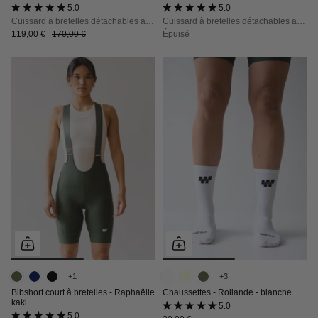
5.0 (53 avis)
5.0 (53 avis)
Cuissard à bretelles détachables avec poches, maintien, confort et opacité totale
Cuissard à bretelles détachables avec poches, maintien, confort et opacité totale
119,00 €
170,00 €
Épuisé
+1
+3
Bibshort court à bretelles - Raphaëlle
Chaussettes - Rollande - blanche
kaki
5.0 (1 avis)
5.0 (53 avis)