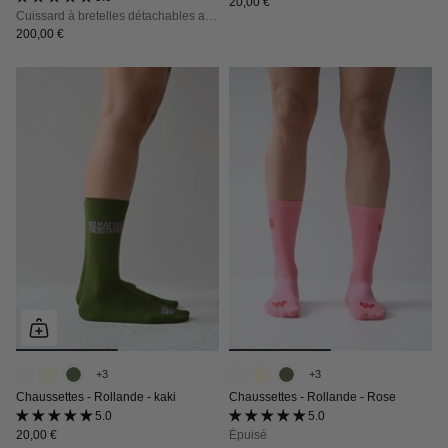
20,00 €
Cuissard à bretelles détachables avec poches, maintien, confort et opacité totale
200,00 €
+3
+3
Chaussettes - Rollande - kaki
Chaussettes - Rollande - Rose
5.0 (3 avis)
5.0 (3 avis)
20,00 €
Épuisé