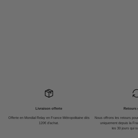
Livraison offerte
Retours 
Offerte en Mondial Relay en France Métropolitaine dès
Nous offrons les retours po
120€ d'achat.
uniquement depuis la Fra
les 30 jours qui s