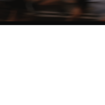
NO MATTER THE DISTANCE
Fais partie du mouvement, et bénéficie de -10% sur ton premier achat en
t'inscrivant à notre newsletter
Femme
Homme
Je ne souhaite pas me prononcer
Je m'inscris