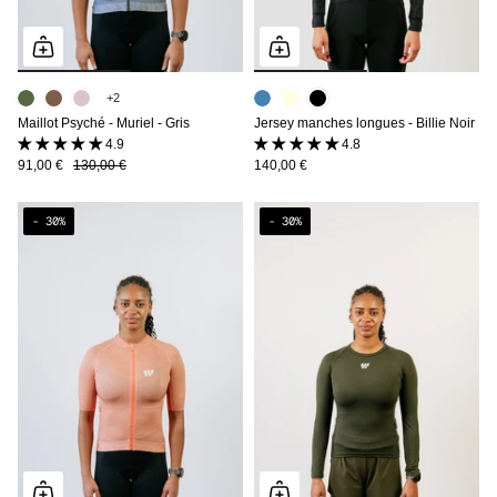
+2
Maillot Psyché - Muriel - Gris
Jersey manches longues - Billie Noir
4.9 (8 avis)
4.8 (8 avis)
91,00 €
130,00 €
140,00 €
- 30%
- 30%