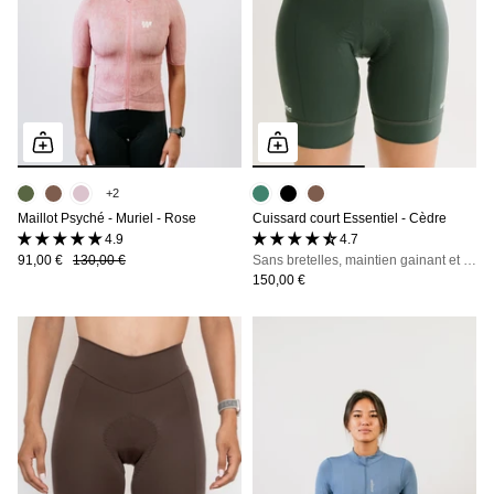
+2
Maillot Psyché - Muriel - Rose
Cuissard court Essentiel - Cèdre
4.9 (8 avis)
4.7 (51 avis)
91,00 €
130,00 €
Sans bretelles, maintien gainant et zéro irritation, jusqu'à 7h en selle
150,00 €