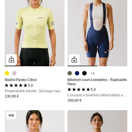
+1
Maillot Ryoko Citrus
Bibshort court à bretelles - Raphaëlle
Navy
5.0 (4 avis)
5.0 (53 avis)
Respirabilité élevée. Séchage rapide. Stabilité du fit.
Cuissard à bretelles détachables avec poches, maintien, confort et opacité totale
130,00 €
200,00 €
NEW