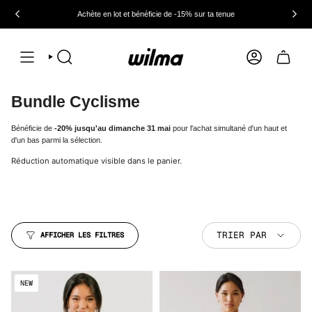
Passer
au
Achète en lot et bénéficie de -15% sur ta tenue
contenu
de
la
page
RECHERCHE
COMPTE
Bundle Cyclisme
Bénéficie de
-20% jusqu'au dimanche 31 mai
pour l'achat simultané d'un haut et
d'un bas parmi la sélection.
Réduction automatique visible dans le panier.
Trier
TRIER PAR
AFFICHER LES FILTRES
par
NEW