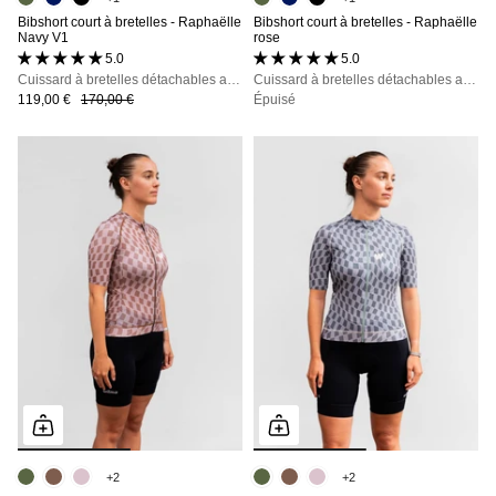
Bibshort court à bretelles - Raphaëlle
Bibshort court à bretelles - Raphaëlle
Navy V1
rose
5.0 (53 avis)
5.0 (53 avis)
Cuissard à bretelles détachables avec poches, maintien, confort et opacité totale
Cuissard à bretelles détachables avec poches, maintien, confort et opacité totale
119,00 €
170,00 €
Épuisé
+2
+2