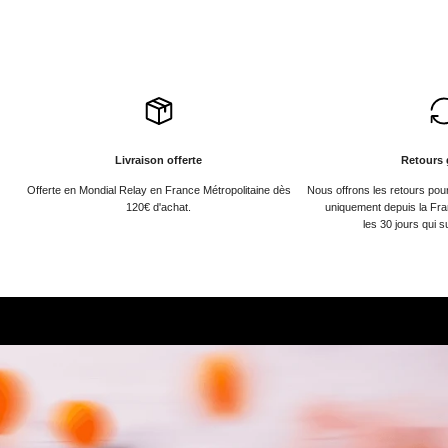
Livraison offerte
Retours 
Offerte en Mondial Relay en France Métropolitaine dès
Nous offrons les retours po
120€ d'achat.
uniquement depuis la Fra
les 30 jours qui s