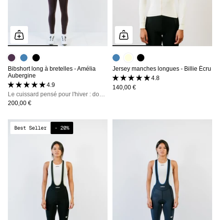
Bibshort long à bretelles - Amélia
Jersey manches longues - Billie Écru
Aubergine
4.8 (8 avis)
4.9 (16 avis)
140,00 €
Le cuissard pensé pour l'hiver : doublure polaire, déperlant, bretelles détachables
200,00 €
Best Seller
- 20%