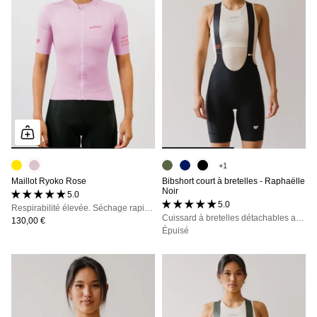
+1
Maillot Ryoko Rose
Bibshort court à bretelles - Raphaëlle
Noir
5.0 (1 avis)
5.0 (53 avis)
Respirabilité élevée. Séchage rapide. Stabilité du fit.
Cuissard à bretelles détachables avec poches, maintien, confort et opacité totale
130,00 €
Épuisé