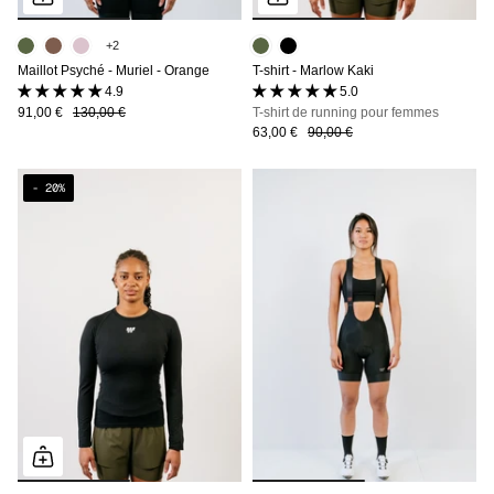
+2
Maillot Psyché - Muriel - Orange
T-shirt - Marlow Kaki
4.9 (8 avis)
5.0 (5 avis)
91,00 €
130,00 €
T-shirt de running pour femmes
63,00 €
90,00 €
- 20%