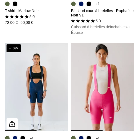
+1
T-shirt - Marlow Noir
Bibshort court à bretelles - Raphaëlle
Noir V1
5.0 (5 avis)
5.0 (53 avis)
72,00 €
90,00 €
Cuissard à bretelles détachables avec poches, maintien, confort et opacité totale
Épuisé
- 30%
+1
+1