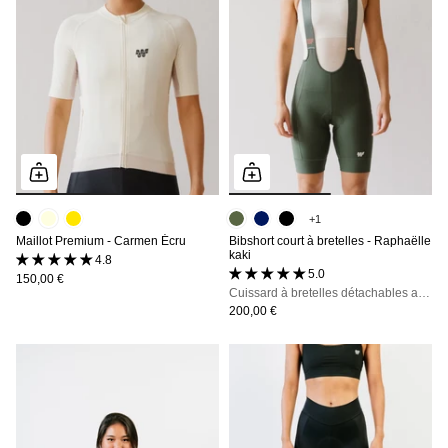
+1
Maillot Premium - Carmen Écru
Bibshort court à bretelles - Raphaëlle
kaki
4.8 (5 avis)
5.0 (53 avis)
150,00 €
Cuissard à bretelles détachables avec poches, maintien, confort et opacité totale
200,00 €