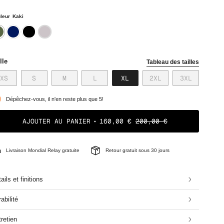
leur
Kaki
ki
navy
noir
rose
lle
Tableau des tailles
VARIANTE
VARIANTE
VARIANTE
VARIANTE
VARIANTE
VARIANTE
VARIANTE
XS
S
M
L
XL
2XL
3XL
ÉPUISÉE
ÉPUISÉE
ÉPUISÉE
ÉPUISÉE
ÉPUISÉE
ÉPUISÉE
ÉPUISÉE
OU
OU
OU
OU
OU
OU
OU
Dépêchez-vous, il n'en reste plus que 5!
NON
NON
NON
NON
NON
NON
NON
DISPONIBLE
DISPONIBLE
DISPONIBLE
DISPONIBLE
DISPONIBLE
DISPONIBLE
DISPONIB
AJOUTER AU PANIER
160,00 €
200,00 €
Livraison Mondial Relay gratuite
Retour gratuit sous 30 jours
ails et finitions
abilité
retien