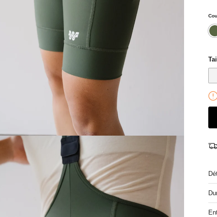
Cou
ka
Tai
Dét
Dur
Ent