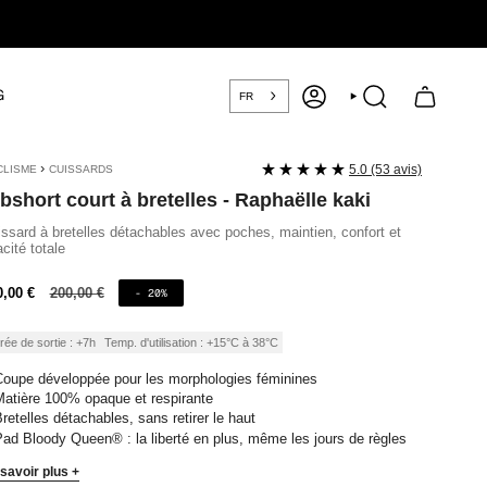
G
FR
COMPTE
RECHERCHE
›
5.0 (53 avis)
CLISME
CUISSARDS
bshort court à bretelles - Raphaëlle kaki
ssard à bretelles détachables avec poches, maintien, confort et
cité totale
ix
0,00 €
Prix
200,00 €
- 20%
régulier
nte
rée de sortie : +7h
Temp. d'utilisation : +15°C à 38°C
oupe développée pour les morphologies féminines
atière 100% opaque et respirante
retelles détachables, sans retirer le haut
ad Bloody Queen® : la liberté en plus, même les jours de règles
savoir plus +