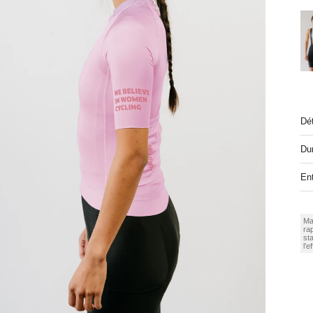
Dét
Dur
Ent
Ma
rap
sta
l’ef