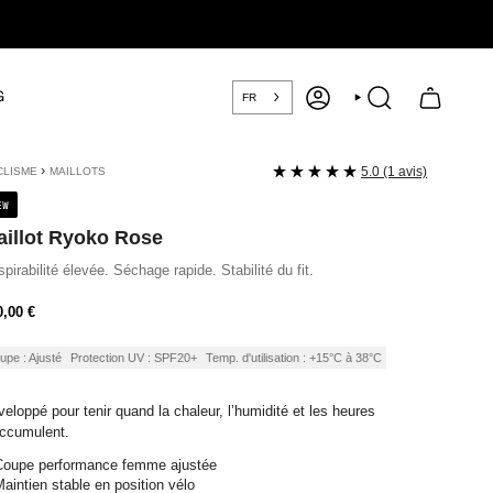
G
FR
COMPTE
RECHERCHE
›
5.0 (1 avis)
CLISME
MAILLOTS
EW
illot Ryoko Rose
pirabilité élevée. Séchage rapide. Stabilité du fit.
ix
0,00 €
ulier
upe : Ajusté
Protection UV : SPF20+
Temp. d'utilisation : +15°C à 38°C
eloppé pour tenir quand la chaleur, l’humidité et les heures
accumulent.
Coupe performance femme ajustée
aintien stable en position vélo