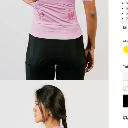
M
S
En 
Cou
ja
Tai