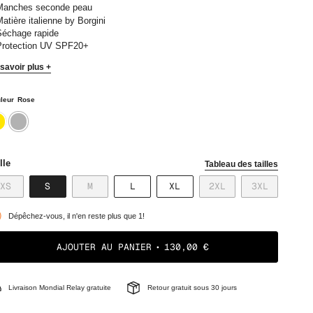
Manches seconde peau
atière italienne by Borgini
échage rapide
Protection UV SPF20+
savoir plus +
leur
Rose
une
rose
lle
Tableau des tailles
VARIANTE
VARIANTE
VARIANTE
VARIANTE
VARIANTE
VARIANTE
VARIANTE
XS
S
M
L
XL
2XL
3XL
ÉPUISÉE
ÉPUISÉE
ÉPUISÉE
ÉPUISÉE
ÉPUISÉE
ÉPUISÉE
ÉPUISÉE
OU
OU
OU
OU
OU
OU
OU
Dépêchez-vous, il n'en reste plus que 1!
NON
NON
NON
NON
NON
NON
NON
DISPONIBLE
DISPONIBLE
DISPONIBLE
DISPONIBLE
DISPONIBLE
DISPONIBLE
DISPONIB
AJOUTER AU PANIER
130,00 €
Livraison Mondial Relay gratuite
Retour gratuit sous 30 jours