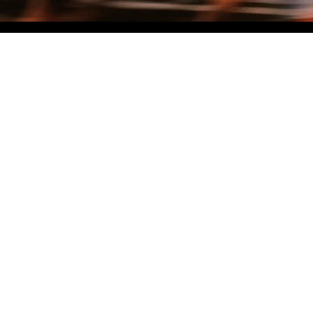
NO MATTER THE DISTANCE
Fais partie du mouvement, et bénéficie de -10% sur ton premier achat en
t'inscrivant à notre newsletter
Femme
Homme
Je ne souhaite pas me prononcer
Je m'inscris