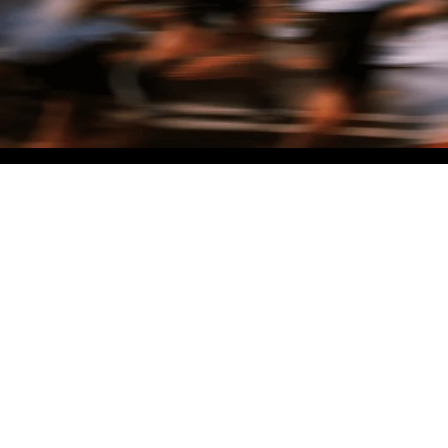
NO MATTER THE DISTANCE
Fais partie du mouvement, et bénéficie de -10% sur ton premier achat en
t'inscrivant à notre newsletter
Femme
Homme
Je ne souhaite pas me prononcer