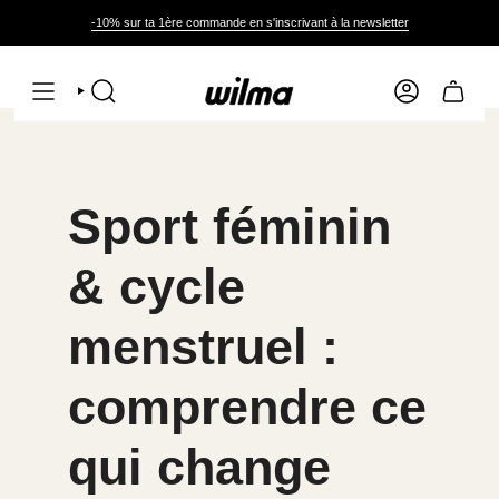
Passer
au
-10% sur ta 1ère commande en s'inscrivant à la newsletter
contenu
de
la
page
RECHERCHE
COMPTE
Sport féminin
& cycle
menstruel :
comprendre ce
qui change