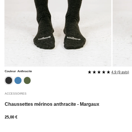
Couleur
Anthracite
4.9 (9 avis)
anthracite
bleu
kaki
ACCESSOIRES
Chaussettes mérinos anthracite - Margaux
Prix
25,00 €
régulier