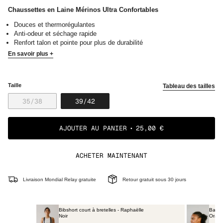
Chaussettes en Laine Mérinos Ultra Confortables
Douces et thermorégulantes
Anti-odeur et séchage rapide
Renfort talon et pointe pour plus de durabilité
En savoir plus +
Taille
Tableau des tailles
VARIANTE
VARIANTE
35/38
39/42
ÉPUISÉE
ÉPUISÉE
OU
OU
NON
NON
AJOUTER AU PANIER
25,00 €
DISPONIBLE
DISPONIBLE
ACHETER MAINTENANT
Livraison Mondial Relay gratuite
Retour gratuit sous 30 jours
telles - Raphaëlle
Bandana en laine Mérinos - Clara
Orange