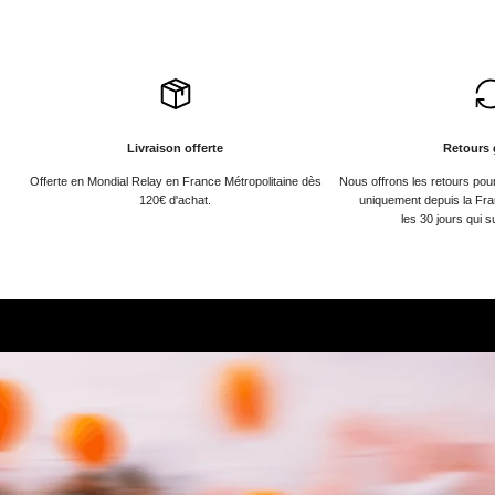
Livraison offerte
Retours 
Offerte en Mondial Relay en France Métropolitaine dès
Nous offrons les retours po
120€ d'achat.
uniquement depuis la Fra
les 30 jours qui s