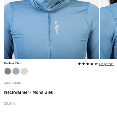
Couleur
Bleu
4.5 (2 avis)
noir
bleu
ecru
ACCESSOIRES
Neckwarmer - Mona Bleu
Prix
25,00 €
régulier