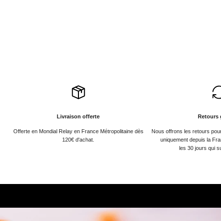
Livraison offerte
Retours 
Offerte en Mondial Relay en France Métropolitaine dès
Nous offrons les retours po
120€ d'achat.
uniquement depuis la Fra
les 30 jours qui s