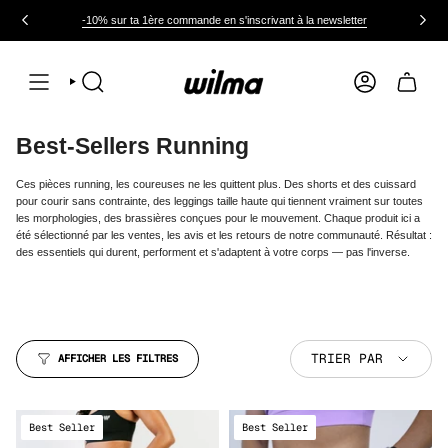
Passer
au
-10% sur ta 1ère commande en s'inscrivant à la newsletter
contenu
de
la
page
RECHERCHE
COMPTE
Best-Sellers Running
Ces pièces running, les coureuses ne les quittent plus. Des shorts et des cuissard
pour courir sans contrainte, des leggings taille haute qui tiennent vraiment sur toutes
les morphologies, des brassières conçues pour le mouvement. Chaque produit ici a
été sélectionné par les ventes, les avis et les retours de notre communauté. Résultat :
des essentiels qui durent, performent et s'adaptent à votre corps — pas l'inverse.
Trier
TRIER PAR
AFFICHER LES FILTRES
par
Best Seller
Best Seller