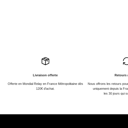
Livraison offerte
Retours 
Offerte en Mondial Relay en France Métropolitaine dès
Nous offrons les retours po
120€ d'achat.
uniquement depuis la Fra
les 30 jours qui s