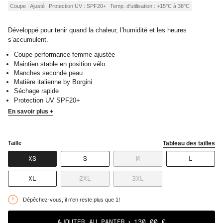
Coupe : Ajusté
Protection UV : SPF20+
Temp. d'utilisation : +15°C à 38°C
Développé pour tenir quand la chaleur, l’humidité et les heures
s’accumulent.
Coupe performance femme ajustée
Maintien stable en position vélo
Manches seconde peau
Matière italienne by Borgini
Séchage rapide
Protection UV SPF20+
En savoir plus +
Taille
Tableau des tailles
VARIANTE
VARIANTE
VARIANTE
VARIANT
XS
S
M
L
ÉPUISÉE
ÉPUISÉE
ÉPUISÉE
ÉPUISÉE
OU
OU
OU
OU
VARIANTE
VARIANTE
VARIANTE
XL
2XL
3XL
NON
NON
NON
NON
ÉPUISÉE
ÉPUISÉE
ÉPUISÉE
DISPONIBLE
DISPONIBLE
DISPONIBLE
DISPONI
OU
OU
OU
Dépêchez-vous, il n'en reste plus que 1!
NON
NON
NON
DISPONIBLE
DISPONIBLE
DISPONIBLE
AJOUTER AU PANIER
130,00 €