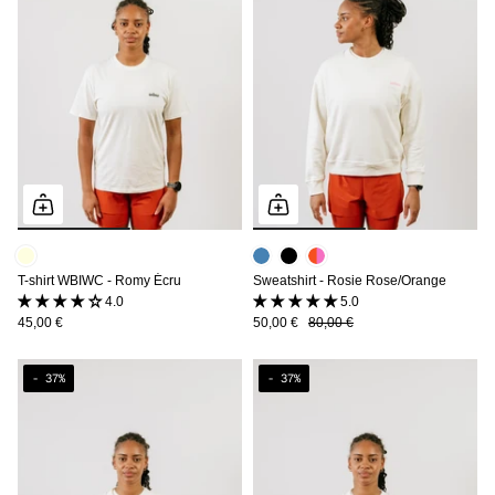
T-shirt WBIWC - Romy Écru
Sweatshirt - Rosie Rose/Orange
4.0 (1 avis)
5.0 (3 avis)
45,00 €
50,00 €
80,00 €
- 37%
- 37%