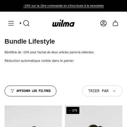
Passer
au
-10% sur ta 1ère commande en s'inscrivant à la newsletter
contenu
de
la
page
RECHERCHE
COMPTE
Bundle Lifestyle
Bénéficie de -15% pour l'achat de deux articles parmi la sélection.
Réduction automatique visible dans le panier.
Trier
TRIER PAR
AFFICHER LES FILTRES
par
- 37%