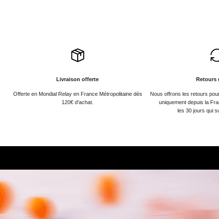
Livraison offerte
Retours 
Offerte en Mondial Relay en France Métropolitaine dès
Nous offrons les retours po
120€ d'achat.
uniquement depuis la Fra
les 30 jours qui s