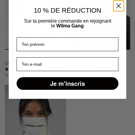
10 % DE RÉDUCTION
Sur ta première commande en rejoignant
le
Wilma Gang
Prénom
+3
E-mail
Chaussettes Rose - Rollande
Neckwarmer - Mona Noir
5.0 (3 avis)
4.5 (2 avis)
Épuisé
Épuisé
Je m'inscris