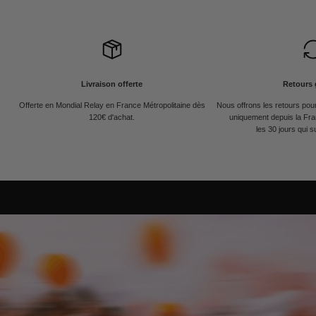
Livraison offerte
Retours 
Offerte en Mondial Relay en France Métropolitaine dès
Nous offrons les retours po
120€ d'achat.
uniquement depuis la Fra
les 30 jours qui s