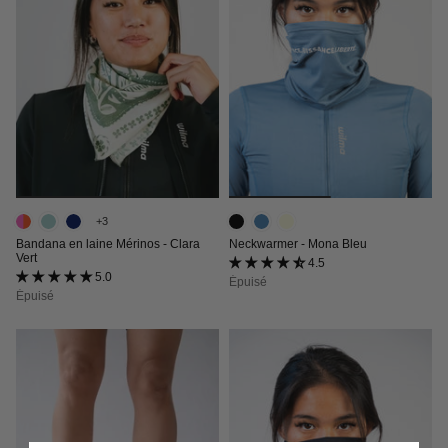
+3
Bandana en laine Mérinos - Clara
Neckwarmer - Mona Bleu
Vert
4.5 (2 avis)
5.0 (16 avis)
Épuisé
Épuisé