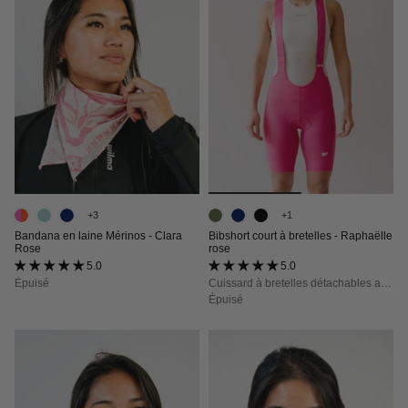
+3
+1
Bandana en laine Mérinos - Clara
Bibshort court à bretelles - Raphaëlle
Rose
rose
5.0 (16 avis)
5.0 (53 avis)
Épuisé
Cuissard à bretelles détachables avec poches, maintien, confort et opacité totale
Épuisé