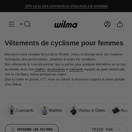
Passer
au
-10% sur ta 1ère commande en s'inscrivant à la newsletter
contenu
de
la
page
RECHERCHE
COMPTE
Vêtements de cyclisme pour femmes
Découvre notre vestiaire de cyclisme féminin, conçu en Europe avec des matières
techniques ultra-performantes, adaptées à toutes les conditions.
Nos vêtements te suivront partout, que tu partes pour quelques kilomètres ou un tour
du monde. Avec nos
maillots
,
accessoires
et
cuissards
équipés de pads menstruels,
rien ne t’arrêtera, même pendant tes règles.
Que tu roules en gravel, VTT, route ou vélotaf, tu trouveras toujours la tenue parfaite
chez Wilma.
Cuissards
Maillots
Vestes & Gilets
Acces
Trier
TRIER PAR
AFFICHER LES FILTRES