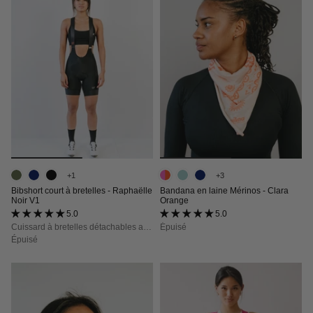
+1
+3
Bibshort court à bretelles - Raphaëlle
Bandana en laine Mérinos - Clara
Noir V1
Orange
5.0 (53 avis)
5.0 (16 avis)
Cuissard à bretelles détachables avec poches, maintien, confort et opacité totale
Épuisé
Épuisé