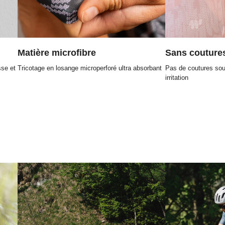
Matière microfibre
Sans couture
sse et
Tricotage en losange microperforé ultra absorbant
Pas de coutures sous
irritation