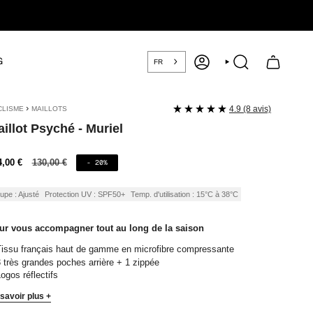
G
FR
COMPTE
RECHERCHE
›
4.9 (8 avis)
CLISME
MAILLOTS
illot Psyché - Muriel
ix
4,00 €
Prix
130,00 €
- 20%
régulier
nte
upe : Ajusté
Protection UV : SPF50+
Temp. d'utilisation : 15°C à 38°C
ur vous accompagner tout au long de la saison
issu français haut de gamme en microfibre compressante
 très grandes poches arrière + 1 zippée
ogos réflectifs
savoir plus +