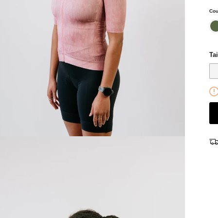
Cou
ka
Tai
Chaussettes Noire - Rollande
20,00 €