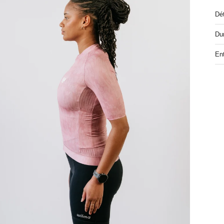
Dét
Dur
Ent