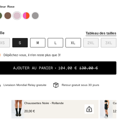
leur
Rose
ki
marron
rose
orange
gris
lle
Tableau des tailles
VARIANTE
VARIANTE
VARIANTE
VARIANTE
VARIANTE
VARIANTE
VARIANTE
XS
S
M
L
XL
2XL
3XL
ÉPUISÉE
ÉPUISÉE
ÉPUISÉE
ÉPUISÉE
ÉPUISÉE
ÉPUISÉE
ÉPUISÉE
OU
OU
OU
OU
OU
OU
OU
Dépêchez-vous, il n'en reste plus que 3!
NON
NON
NON
NON
NON
NON
NON
DISPONIBLE
DISPONIBLE
DISPONIBLE
DISPONIBLE
DISPONIBLE
DISPONIBLE
DISPONIB
AJOUTER AU PANIER
104,00 €
130,00 €
Livraison Mondial Relay gratuite
Retour gratuit sous 30 jours
Cuissard court Essentiel - Noir
120,00 €
150,00 €