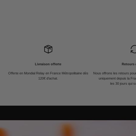
Livraison offerte
Retours 
Offerte en Mondial Relay en France Métropolitaine dès
Nous offrons les retours po
120€ d'achat.
uniquement depuis la Fra
les 30 jours qui s