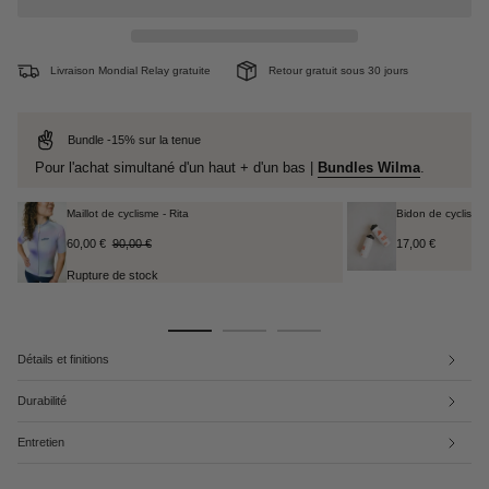
Livraison Mondial Relay gratuite
Retour gratuit sous 30 jours
Bundle -15% sur la tenue
Pour l'achat simultané d'un haut + d'un bas |
Bundles Wilma
.
Maillot de cyclisme - Rita
Bidon de cyclisme
60,00 €
90,00 €
17,00 €
Rupture de stock
Détails et finitions
Durabilité
Entretien