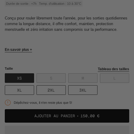
Durée de sortie : +7h
Temp. d'utilisation : 10 à 30°C
Conçu pour rouler librement toute l'année, pour les sorties quotidiennes
comme la longue distance, il offre confort, maintien,
protection
menstruelle et zéro irritation sans compromis sur la performance.
En savoir plus +
Taille
Tableau des tailles
VARIANTE
VARIANTE
VARIANTE
VARIANT
XS
S
M
L
ÉPUISÉE
ÉPUISÉE
ÉPUISÉE
ÉPUISÉE
OU
OU
OU
OU
VARIANTE
VARIANTE
VARIANTE
XL
2XL
3XL
NON
NON
NON
NON
ÉPUISÉE
ÉPUISÉE
ÉPUISÉE
DISPONIBLE
DISPONIBLE
DISPONIBLE
DISPONI
OU
OU
OU
Dépêchez-vous, il n'en reste plus que 5!
NON
NON
NON
DISPONIBLE
DISPONIBLE
DISPONIBLE
AJOUTER AU PANIER
150,00 €