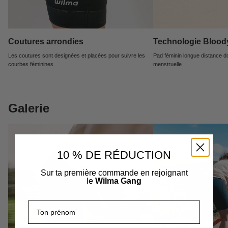
Coutures arrondies
Technologie Bloo
Les coutures sont designées et placées pour suivre les
Pad féminin longue distance d
courbes féminines
menstruelle
Galerie
10 % DE RÉDUCTION
Sur ta première commande en rejoignant
le
Wilma Gang
Prénom