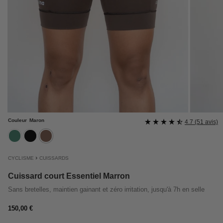
Couleur
Maron
4.7 (51 avis)
cedre
noir
maron
›
CYCLISME
CUISSARDS
Cuissard court Essentiel Marron
Sans bretelles, maintien gainant et zéro irritation, jusqu'à 7h en selle
Prix
150,00 €
régulier