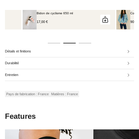
Coupe-vent - Ruby Turquoise
Maill
90,00 €
130,00 €
60,0
Rupt
Détails et finitions
Durabilité
Entretien
Pays de fabrication : France
Matières : France
Features