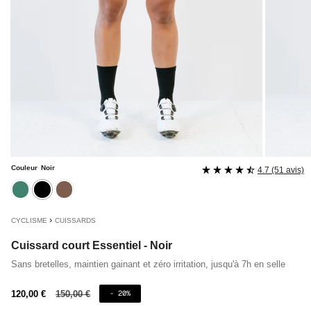
Couleur
Noir
4.7 (51 avis)
cedre
noir
maron
›
CYCLISME
CUISSARDS
Cuissard court Essentiel - Noir
Sans bretelles, maintien gainant et zéro irritation, jusqu'à 7h en selle
Prix
120,00 €
Prix
150,00 €
- 20%
de
régulier