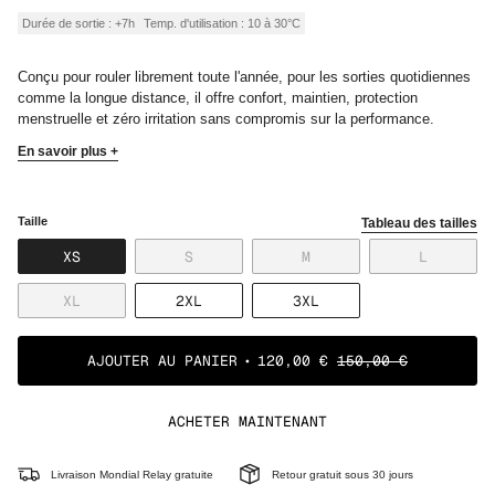
vente
Durée de sortie : +7h
Temp. d'utilisation : 10 à 30°C
Conçu pour rouler librement toute l'année, pour les sorties quotidiennes
comme la longue distance, il offre confort, maintien,
protection
menstruelle et zéro irritation sans compromis sur la performance.
En savoir plus +
Taille
Tableau des tailles
VARIANTE
VARIANTE
VARIANTE
VARIANT
XS
S
M
L
ÉPUISÉE
ÉPUISÉE
ÉPUISÉE
ÉPUISÉE
OU
OU
OU
OU
VARIANTE
VARIANTE
VARIANTE
XL
2XL
3XL
NON
NON
NON
NON
ÉPUISÉE
ÉPUISÉE
ÉPUISÉE
DISPONIBLE
DISPONIBLE
DISPONIBLE
DISPONI
OU
OU
OU
NON
NON
NON
AJOUTER AU PANIER
120,00 €
150,00 €
DISPONIBLE
DISPONIBLE
DISPONIBLE
ACHETER MAINTENANT
Livraison Mondial Relay gratuite
Retour gratuit sous 30 jours