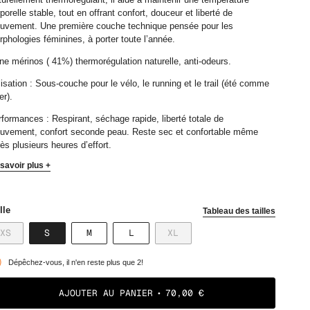
porelle stable, tout en offrant confort, douceur et liberté de
uvement. Une première couche technique pensée pour les
phologies féminines, à porter toute l’année.
ne mérinos ( 41%) thermorégulation naturelle, anti-odeurs.
lisation : Sous-couche pour le vélo, le running et le trail (été comme
er).
formances : Respirant, séchage rapide, liberté totale de
uvement, confort seconde peau. Reste sec et confortable même
ès plusieurs heures d’effort.
savoir plus +
lle
Tableau des tailles
VARIANTE
VARIANTE
VARIANTE
VARIANTE
VARIANTE
XS
S
M
L
XL
ÉPUISÉE
ÉPUISÉE
ÉPUISÉE
ÉPUISÉE
ÉPUISÉE
OU
OU
OU
OU
OU
Dépêchez-vous, il n'en reste plus que 2!
NON
NON
NON
NON
NON
DISPONIBLE
DISPONIBLE
DISPONIBLE
DISPONIBLE
DISPONIBLE
AJOUTER AU PANIER
70,00 €