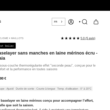
G
FR
COMPTE
RECHERCHE
›
5.0 (5 avis)
CLISME
MAILLOTS
est Seller
selayer sans manches en laine mérinos écru -
aia
sous-couche thermorégulante effet "seconde peau", conçue pour le
fort et la performance en toutes saisons
ix
00 €
ulier
upe : Ajusté
Durée de sortie : Courte à longue
Temp. d'utilisation : 0° à 20°C
 baselayer en laine mérinos conçu pour accompagner l’effort,
lle que soit la saison.
urellement thermorégulant, il aide à maintenir une température