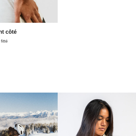
t côté
fitté