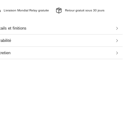
Livraison Mondial Relay gratuite
Retour gratuit sous 30 jours
ails et finitions
abilité
retien