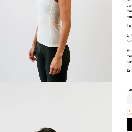
cor
mo
mor
Lai
Uti
hiv
Per
mo
apr
En 
Tai