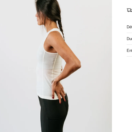
Dét
Dur
Ent