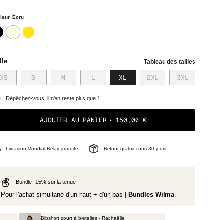
leur
Écru
r
ecru
ocre
lle
Tableau des tailles
VARIANTE
VARIANTE
VARIANTE
VARIANTE
VARIANTE
VARIANTE
VARIANTE
XS
S
M
L
XL
2XL
3XL
ÉPUISÉE
ÉPUISÉE
ÉPUISÉE
ÉPUISÉE
ÉPUISÉE
ÉPUISÉE
ÉPUISÉE
OU
OU
OU
OU
OU
OU
OU
Dépêchez-vous, il n'en reste plus que 1!
NON
NON
NON
NON
NON
NON
NON
DISPONIBLE
DISPONIBLE
DISPONIBLE
DISPONIBLE
DISPONIBLE
DISPONIBLE
DISPONIB
AJOUTER AU PANIER
150,00 €
Livraison Mondial Relay gratuite
Retour gratuit sous 30 jours
Bundle -15% sur la tenue
Pour l'achat simultané d'un haut + d'un bas |
Bundles Wilma
.
Bibshort court à bretelles - Raphaëlle