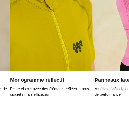
Monogramme réflectif
Panneaux lat
m de
Reste visible avec des éléments réfléchissants
Améliore l’aérodyna
discrets mais efficaces
de performance