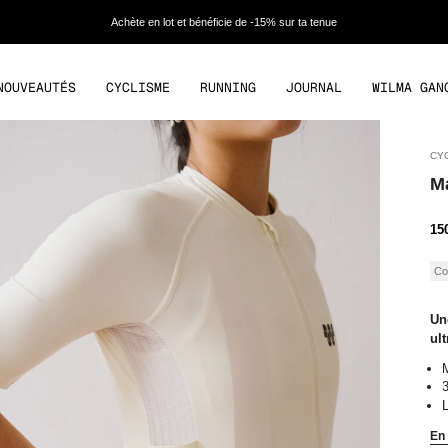
Achète en lot et bénéficie de -15% sur ta tenue
NOUVEAUTÉS
CYCLISME
RUNNING
JOURNAL
WILMA GAN
CY
Ma
Pr
15
rég
Co
Une
ul
M
3
L
En 