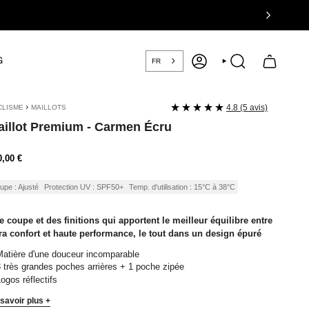
G
FR
COMPTE
RECHERCHE
›
4.8 (5 avis)
CLISME
MAILLOTS
illot Premium - Carmen Écru
ix
0,00 €
ulier
upe : Ajusté
Protection UV : SPF50+
Temp. d'utilisation : 15°C à 38°C
 coupe et des finitions qui apportent le meilleur équilibre entre
tra confort et haute performance, le tout dans un design épuré
atière d'une douceur incomparable
 très grandes poches arrières + 1 poche zipée
ogos réflectifs
savoir plus +