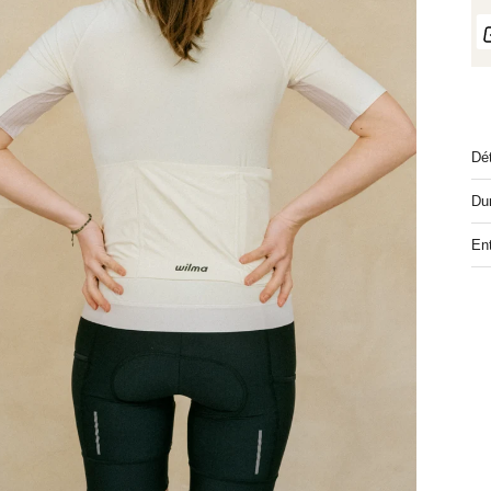
Couleur: Bleu
25,00 €
Dét
Dur
Ent