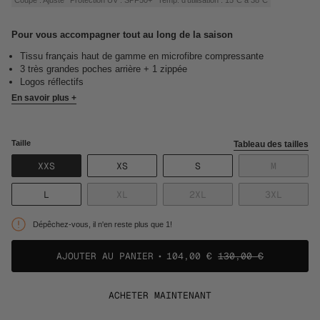
Pour vous accompagner tout au long de la saison
Tissu français haut de gamme en microfibre compressante
3 très grandes poches arrière + 1 zippée
Logos réflectifs
En savoir plus +
Taille
Tableau des tailles
VARIANTE
VARIANTE
VARIANTE
VARIANT
XXS
XS
S
M
ÉPUISÉE
ÉPUISÉE
ÉPUISÉE
ÉPUISÉE
OU
OU
OU
OU
VARIANTE
VARIANTE
VARIANTE
VARIAN
L
XL
2XL
3XL
NON
NON
NON
NON
ÉPUISÉE
ÉPUISÉE
ÉPUISÉE
ÉPUISÉ
DISPONIBLE
DISPONIBLE
DISPONIBLE
DISPONI
OU
OU
OU
OU
Dépêchez-vous, il n'en reste plus que 1!
NON
NON
NON
NON
DISPONIBLE
DISPONIBLE
DISPONIBLE
DISPON
AJOUTER AU PANIER
104,00 €
130,00 €
ACHETER MAINTENANT