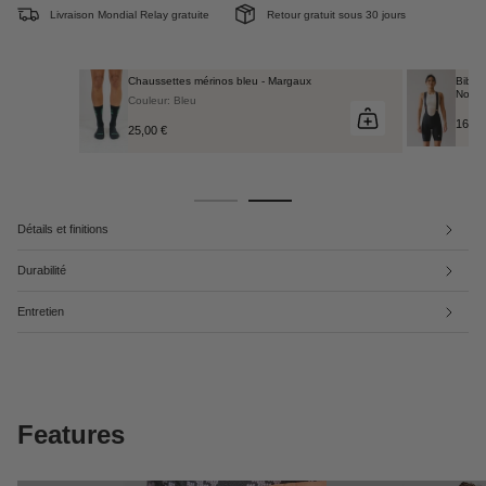
Livraison Mondial Relay gratuite
Retour gratuit sous 30 jours
Chaussettes mérinos bleu - Margaux
Bibsho
Noir
Couleur: Bleu
160,0
25,00 €
Détails et finitions
Durabilité
Entretien
Features