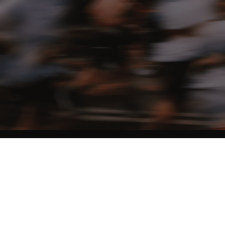
NO MATTER THE DISTANCE
Fais partie du mouvement, et bénéficie de -10% sur ton premier achat en
t'inscrivant à notre newsletter
Femme
Homme
Je ne souhaite pas me prononcer