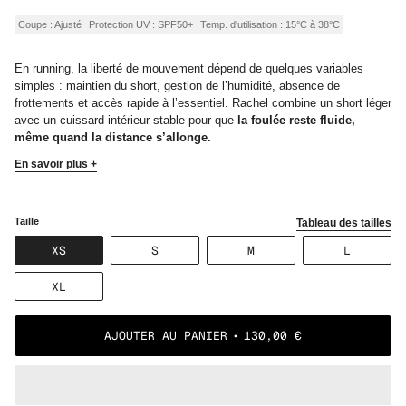
régulier
Coupe : Ajusté
Protection UV : SPF50+
Temp. d'utilisation : 15°C à 38°C
En running, la liberté de mouvement dépend de quelques variables
simples : maintien du short, gestion de l’humidité, absence de
frottements et accès rapide à l’essentiel. Rachel combine un short léger
avec un cuissard intérieur stable pour que
la foulée reste fluide,
même quand la distance s’allonge.
En savoir plus +
Taille
Tableau des tailles
VARIANTE
VARIANTE
VARIANTE
VARIANT
XS
S
M
L
ÉPUISÉE
ÉPUISÉE
ÉPUISÉE
ÉPUISÉE
OU
OU
OU
OU
VARIANTE
XL
NON
NON
NON
NON
ÉPUISÉE
DISPONIBLE
DISPONIBLE
DISPONIBLE
DISPONI
OU
NON
AJOUTER AU PANIER
130,00 €
DISPONIBLE