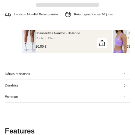
Livraison Mondial Relay gratuite
Retour gratuit sous 30 jours
Chaussettes blanche - Rollande
Brassi
Couleur: Blanc
Coule
20,00 €
65,00
Détails et finitions
Durabilité
Entretien
Features