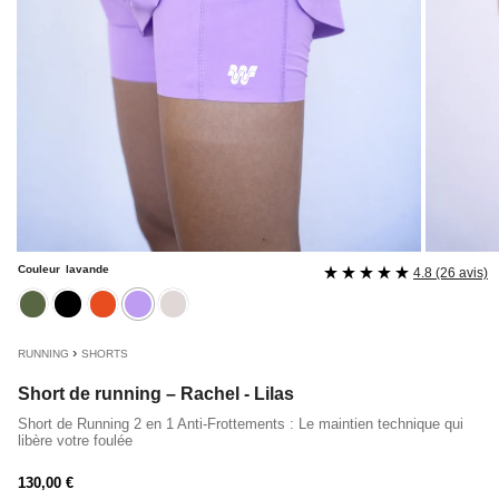
Couleur
lavande
4.8 (26 avis)
kaki
noir
rouille
lavande
mastic
›
RUNNING
SHORTS
Short de running – Rachel - Lilas
Short de Running 2 en 1 Anti-Frottements : Le maintien technique qui
libère votre foulée
Prix
130,00 €