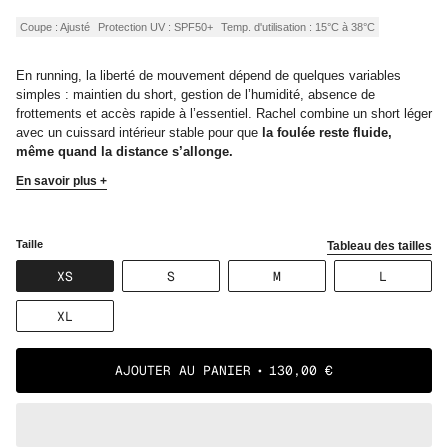
régulier
Coupe : Ajusté
Protection UV : SPF50+
Temp. d'utilisation : 15°C à 38°C
En running, la liberté de mouvement dépend de quelques variables
simples : maintien du short, gestion de l’humidité, absence de
frottements et accès rapide à l’essentiel. Rachel combine un short léger
avec un cuissard intérieur stable pour que
la foulée reste fluide,
même quand la distance s’allonge.
En savoir plus +
Taille
Tableau des tailles
VARIANTE
VARIANTE
VARIANTE
VARIANT
XS
S
M
L
ÉPUISÉE
ÉPUISÉE
ÉPUISÉE
ÉPUISÉE
OU
OU
OU
OU
VARIANTE
XL
NON
NON
NON
NON
ÉPUISÉE
DISPONIBLE
DISPONIBLE
DISPONIBLE
DISPONI
OU
NON
AJOUTER AU PANIER
130,00 €
DISPONIBLE