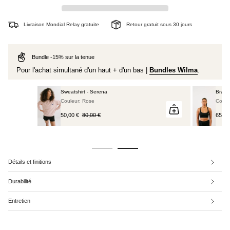
Livraison Mondial Relay gratuite
Retour gratuit sous 30 jours
Bundle -15% sur la tenue
Pour l'achat simultané d'un haut + d'un bas |
Bundles Wilma
.
Brassière de sport - Robyn noir
Couleur: Noir
65,00 €
Détails et finitions
Durabilité
Entretien