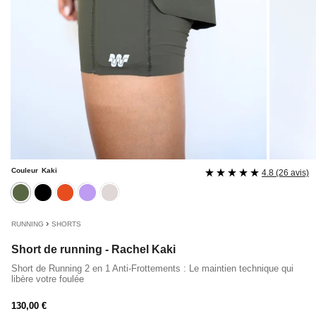
Couleur
Kaki
4.8 (26 avis)
kaki
noir
rouille
lavande
mastic
›
RUNNING
SHORTS
Short de running - Rachel Kaki
Short de Running 2 en 1 Anti-Frottements : Le maintien technique qui
libère votre foulée
Prix
130,00 €