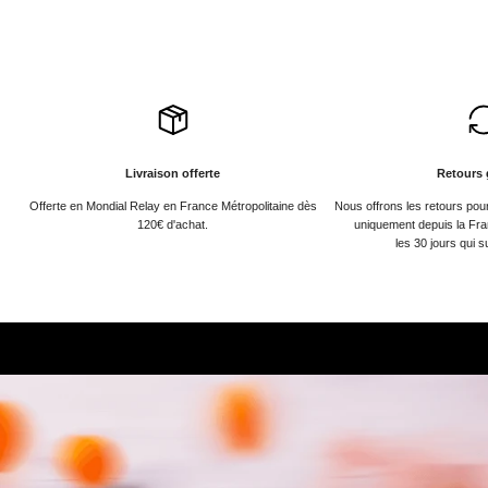
Livraison offerte
Retours 
Offerte en Mondial Relay en France Métropolitaine dès
Nous offrons les retours po
120€ d'achat.
uniquement depuis la Fra
les 30 jours qui s