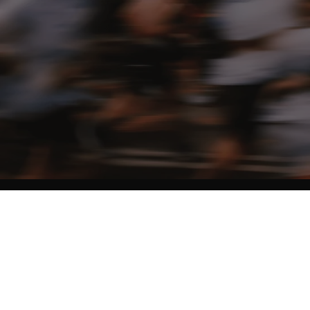
NO MATTER THE DISTANCE
Fais partie du mouvement, et bénéficie de -10% sur ton premier achat en
t'inscrivant à notre newsletter
Femme
Homme
Je ne souhaite pas me prononcer