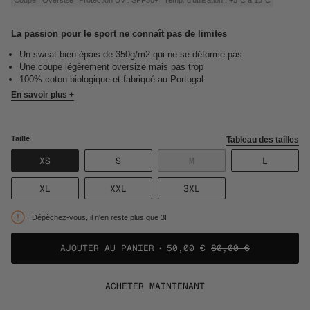
La passion pour le sport ne connaît pas de limites
Un sweat bien épais de 350g/m2 qui ne se déforme pas
Une coupe légèrement oversize mais pas trop
100% coton biologique et fabriqué au Portugal
En savoir plus +
Taille
Tableau des tailles
VARIANTE
VARIANTE
VARIANTE
VARIANT
XS
S
M
L
ÉPUISÉE
ÉPUISÉE
ÉPUISÉE
ÉPUISÉE
OU
OU
OU
OU
VARIANTE
VARIANTE
VARIANTE
XL
XXL
3XL
NON
NON
NON
NON
ÉPUISÉE
ÉPUISÉE
ÉPUISÉE
DISPONIBLE
DISPONIBLE
DISPONIBLE
DISPONI
OU
OU
OU
Dépêchez-vous, il n'en reste plus que 3!
NON
NON
NON
DISPONIBLE
DISPONIBLE
DISPONIBLE
AJOUTER AU PANIER
50,00 €
80,00 €
ACHETER MAINTENANT