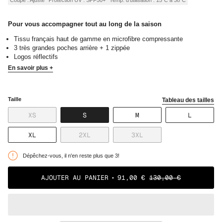
Pour vous accompagner tout au long de la saison
Tissu français haut de gamme en microfibre compressante
3 très grandes poches arrière + 1 zippée
Logos réflectifs
En savoir plus +
Taille
Tableau des tailles
VARIANTE
VARIANTE
VARIANTE
VARIANT
XS
S
M
L
ÉPUISÉE
ÉPUISÉE
ÉPUISÉE
ÉPUISÉE
OU
OU
OU
OU
VARIANTE
VARIANTE
VARIANTE
XL
2XL
3XL
NON
NON
NON
NON
ÉPUISÉE
ÉPUISÉE
ÉPUISÉE
DISPONIBLE
DISPONIBLE
DISPONIBLE
DISPONI
OU
OU
OU
Dépêchez-vous, il n'en reste plus que 3!
NON
NON
NON
DISPONIBLE
DISPONIBLE
DISPONIBLE
AJOUTER AU PANIER
91,00 €
130,00 €