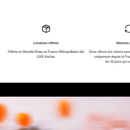
Livraison offerte
Retours 
Offerte en Mondial Relay en France Métropolitaine dès
Nous offrons les retours po
120€ d'achat.
uniquement depuis la Fra
les 30 jours qui s