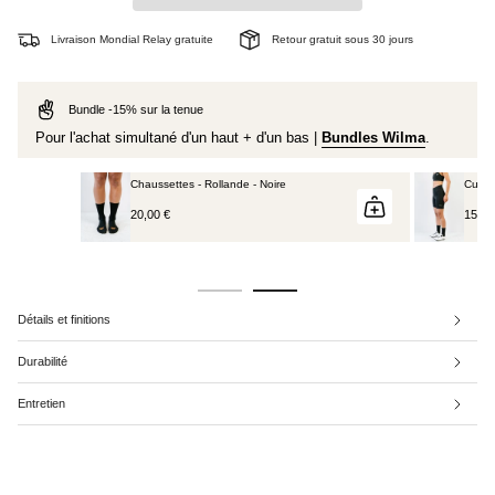
Livraison Mondial Relay gratuite
Retour gratuit sous 30 jours
Bundle -15% sur la tenue
Pour l'achat simultané d'un haut + d'un bas |
Bundles Wilma
.
Chaussettes - Rollande - Noire
Cuissard c
20,00 €
150,00 €
Détails et finitions
Durabilité
Entretien