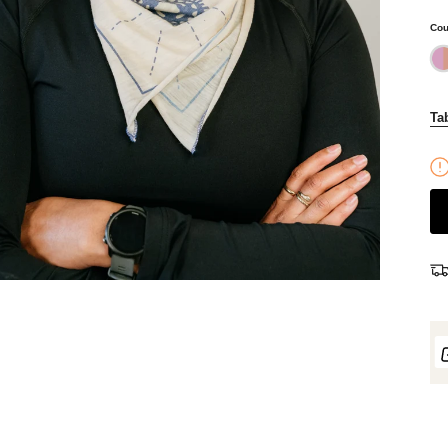
Cou
or
Tab
Chaussettes Écru - Rollande
Chaussettes mérinos kaki - 
Couleur: Kaki
20,00 €
25,00 €