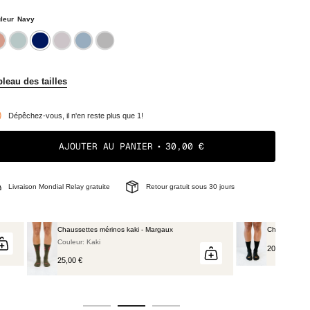
leur
Navy
ange
vert
navy
rose
bleu
gris
leau des tailles
Dépêchez-vous, il n'en reste plus que 1!
AJOUTER AU PANIER
30,00 €
Livraison Mondial Relay gratuite
Retour gratuit sous 30 jours
Margaux
Chaussettes Noire - Rollande
20,00 €