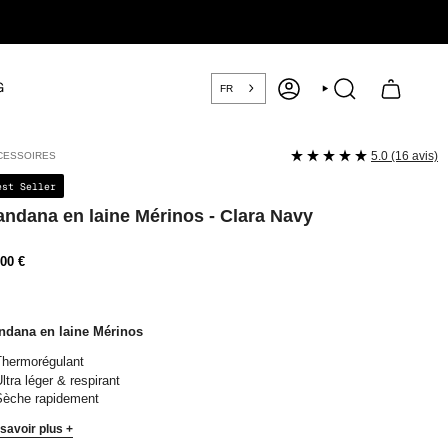
G
FR
COMPTE
RECHERCHE
5.0 (16 avis)
CESSOIRES
est Seller
ndana en laine Mérinos - Clara Navy
ix
00 €
ulier
ndana en laine Mérinos
hermorégulant
ltra léger & respirant
Sèche rapidement
savoir plus +