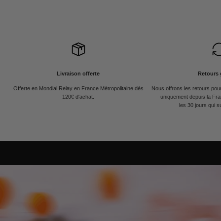
Livraison offerte
Retours 
Offerte en Mondial Relay en France Métropolitaine dès
Nous offrons les retours po
120€ d'achat.
uniquement depuis la Fra
les 30 jours qui s