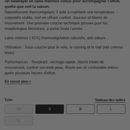
Un baselayer en laine mérinos conçu pour accompagner l’effort,
quelle que soit la saison.
Naturellement thermorégulant, il aide à maintenir une température
corporelle stable, tout en offrant confort, douceur et liberté de
mouvement. Une première couche technique pensée pour les
morphologies féminines, à porter toute l’année.
Laine mérinos ( 41%) thermorégulation naturelle, anti-odeurs.
Utilisation : Sous-couche pour le vélo, le running et le trail (été comme
hiver).
Performances : Respirant, séchage rapide, liberté totale de
mouvement, confort seconde peau. Reste sec et confortable même
après plusieurs heures d’effort.
En savoir plus +
Taille
Tableau des tailles
VARIANTE
VARIANTE
VARIANTE
VARIANT
XS
S
M
L
ÉPUISÉE
ÉPUISÉE
ÉPUISÉE
ÉPUISÉE
OU
OU
OU
OU
VARIANTE
XL
NON
NON
NON
NON
ÉPUISÉE
DISPONIBLE
DISPONIBLE
DISPONIBLE
DISPONI