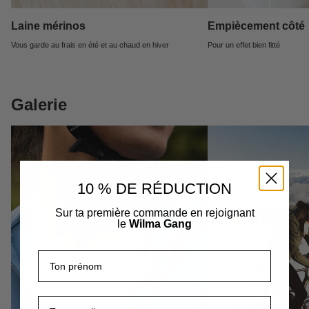
Laine mérinos
Empiècement côté
Vous garde au frais en été et au chaud en hiver
Pour un effet bien fitté
Galerie
10 % DE RÉDUCTION
Sur ta première commande en rejoignant
le
Wilma Gang
Prénom
E-mail