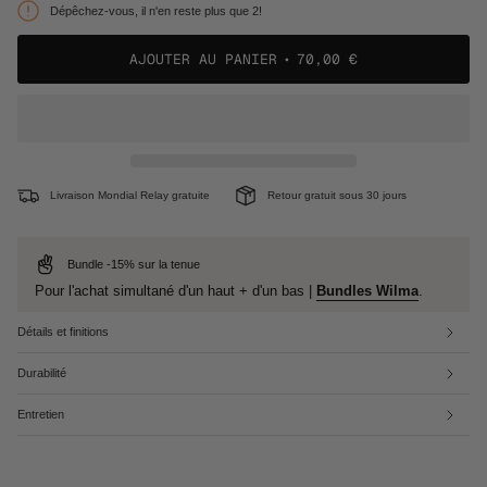
OU
Dépêchez-vous, il n'en reste plus que 2!
NON
DISPONIBLE
AJOUTER AU PANIER
70,00 €
Livraison Mondial Relay gratuite
Retour gratuit sous 30 jours
Bundle -15% sur la tenue
Pour l'achat simultané d'un haut + d'un bas |
Bundles Wilma
.
Détails et finitions
Durabilité
Entretien