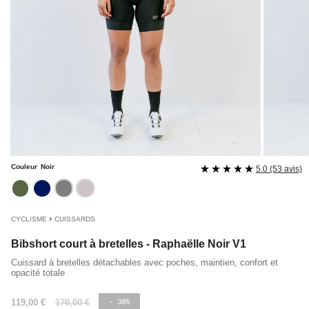
Couleur
Noir
5.0 (53 avis)
kaki
navy
noir
rose
›
CYCLISME
CUISSARDS
Bibshort court à bretelles - Raphaëlle Noir V1
Cuissard à bretelles détachables avec poches, maintien, confort et
opacité totale
Prix
119,00 €
Prix
170,00 €
- 30%