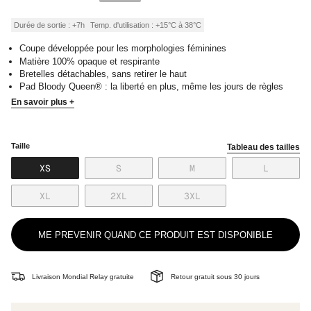
de
régulier
vente
Durée de sortie : +7h
Temp. d'utilisation : +15°C à 38°C
Coupe développée pour les morphologies féminines
Matière 100% opaque et respirante
Bretelles détachables, sans retirer le haut
Pad Bloody Queen® : la liberté en plus, même les jours de règles
En savoir plus +
Taille
Tableau des tailles
VARIANTE
VARIANTE
VARIANTE
VARIANT
XS
S
M
L
ÉPUISÉE
ÉPUISÉE
ÉPUISÉE
ÉPUISÉE
OU
OU
OU
OU
VARIANTE
VARIANTE
VARIANTE
XL
2XL
3XL
NON
NON
NON
NON
ÉPUISÉE
ÉPUISÉE
ÉPUISÉE
DISPONIBLE
DISPONIBLE
DISPONIBLE
DISPONI
OU
OU
OU
NON
NON
NON
ME PREVENIR QUAND CE PRODUIT EST DISPONIBLE
DISPONIBLE
DISPONIBLE
DISPONIBLE
Livraison Mondial Relay gratuite
Retour gratuit sous 30 jours