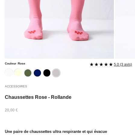
Couleur
Rose
5.0 (3 avis)
blanc
ecru
kaki
navy
noire
rose
ACCESSOIRES
Chaussettes Rose - Rollande
Prix
20,00 €
régulier
Une paire de chaussettes ultra respirante et qui évacue