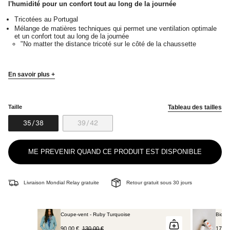
l'humidité
pour un confort tout au long de la journée
Tricotées au Portugal
Mélange de matières techniques qui permet une ventilation optimale
et un confort tout au long de la journée
"No matter the distance tricoté sur le côté de la chaussette
En savoir plus +
Taille
Tableau des tailles
VARIANTE
VARIANTE
35/38
39/42
ÉPUISÉE
ÉPUISÉE
OU
OU
NON
NON
ME PREVENIR QUAND CE PRODUIT EST DISPONIBLE
DISPONIBLE
DISPONIBLE
Livraison Mondial Relay gratuite
Retour gratuit sous 30 jours
Coupe-vent - Ruby Turquoise
Bidon
90,00 €
130,00 €
17,00