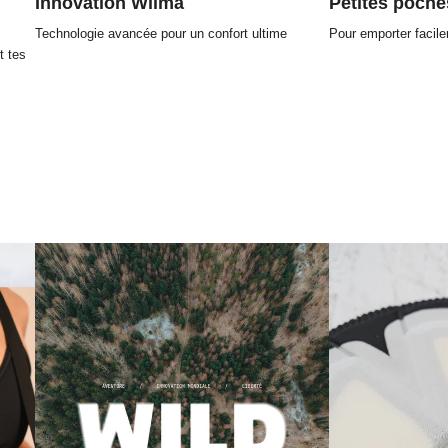
Innovation Wilma
Petites poche
Technologie avancée pour un confort ultime
Pour emporter facil
t tes