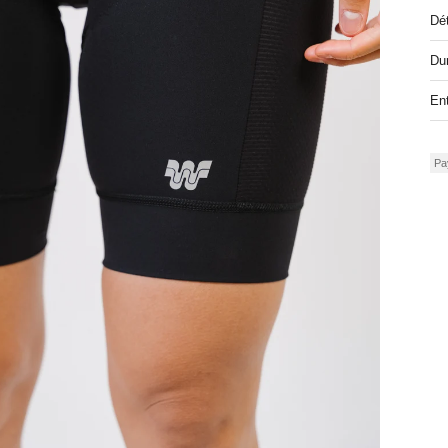
Dét
Dur
Ent
Pa