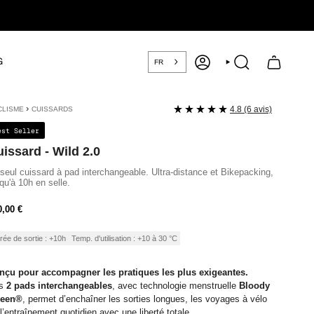
G
FR
COMPTE
RECHERCHE
›
4.8 (6 avis)
CLISME
CUISSARDS
est Seller
issard - Wild 2.0
seul cuissard à pad interchangeable. Ultra-distance et Bikepacking,
qu'à 10h en selle.
ix
0,00 €
ulier
rée de sortie : +10h
Temp. d'utilisation : +10 à 30 °C
nçu pour accompagner les pratiques les plus exigeantes.
s
2 pads interchangeables
, avec technologie menstruelle
Bloody
een®
, permet d’enchaîner les sorties longues, les voyages à vélo
l’entraînement quotidien avec une liberté totale.