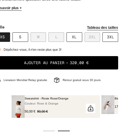
savoir plus +
lle
Tableau des tailles
VARIANTE
VARIANTE
VARIANTE
VARIANTE
VARIANTE
VARIANTE
VARIANTE
XS
S
M
L
XL
2XL
3XL
ÉPUISÉE
ÉPUISÉE
ÉPUISÉE
ÉPUISÉE
ÉPUISÉE
ÉPUISÉE
ÉPUISÉE
OU
OU
OU
OU
OU
OU
OU
Dépêchez-vous, il n'en reste plus que 3!
NON
NON
NON
NON
NON
NON
NON
DISPONIBLE
DISPONIBLE
DISPONIBLE
DISPONIBLE
DISPONIBLE
DISPONIBLE
DISPONIB
AJOUTER AU PANIER
320,00 €
Livraison Mondial Relay gratuite
Retour gratuit sous 30 jours
Bidon de cyclisme 650 ml
17,00 €