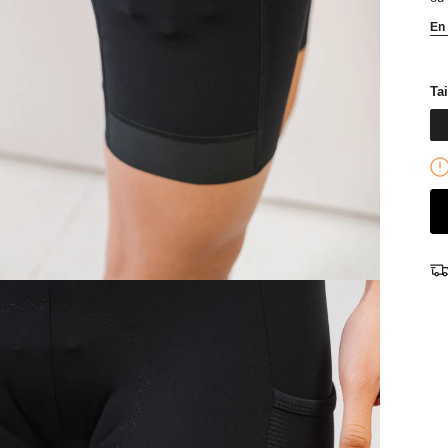
En 
Tai
Sweatshirt - Rosie Rose/Orange
Couleur: Rose & Orange
50,00 €
80,00 €