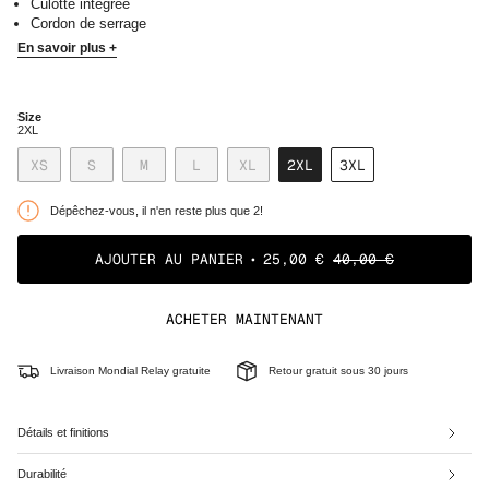
Culotte intégrée
Cordon de serrage
En savoir plus +
Size
2XL
VARIANTE
VARIANTE
VARIANTE
VARIANTE
VARIANTE
XS
S
M
L
XL
2XL
3XL
ÉPUISÉE
ÉPUISÉE
ÉPUISÉE
ÉPUISÉE
ÉPUISÉE
VARIANTE
VARIANTE
OU
OU
OU
OU
OU
ÉPUISÉE
ÉPUISÉE
Dépêchez-vous, il n'en reste plus que 2!
NON
NON
NON
NON
NON
OU
OU
DISPONIBLE
DISPONIBLE
DISPONIBLE
DISPONIBLE
DISPONIBLE
NON
NON
DISPONIBLE
DISPONIBLE
AJOUTER AU PANIER
25,00 €
40,00 €
ACHETER MAINTENANT
Livraison Mondial Relay gratuite
Retour gratuit sous 30 jours
Détails et finitions
Durabilité