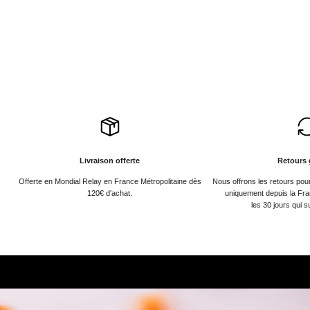
Livraison offerte
Retours 
Offerte en Mondial Relay en France Métropolitaine dès
Nous offrons les retours po
120€ d'achat.
uniquement depuis la Fra
les 30 jours qui s