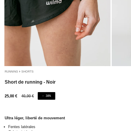
›
RUNNING
SHORTS
Short de running - Noir
Prix
25,00 €
Prix
40,00 €
- 38%
de
régulier
vente
Ultra léger, liberté de mouvement
Fentes latérales