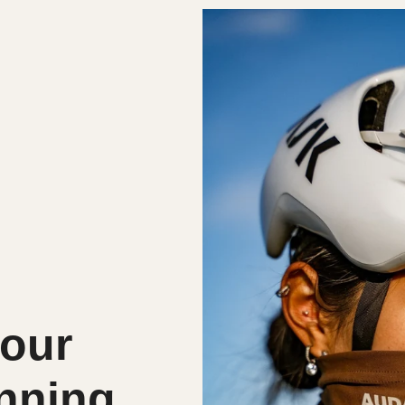
pour
unning