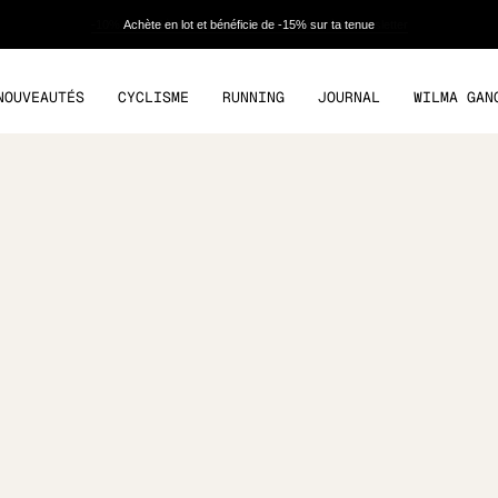
Achète en lot et bénéficie de -15% sur ta tenue
NOUVEAUTÉS
CYCLISME
RUNNING
JOURNAL
WILMA GAN