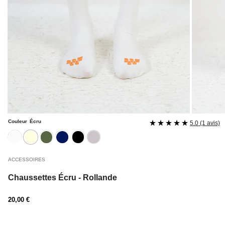
Couleur
Écru
5.0 (1 avis)
blanc
ecru
kaki
navy
noire
rose
ACCESSOIRES
Chaussettes Écru - Rollande
Prix
20,00 €
régulier