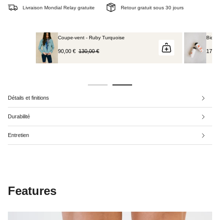
Livraison Mondial Relay gratuite
Retour gratuit sous 30 jours
vent - Ruby Turquoise
Bidon de cyclisme 650 ml
€
130,00 €
17,00 €
Détails et finitions
Durabilité
Entretien
Features