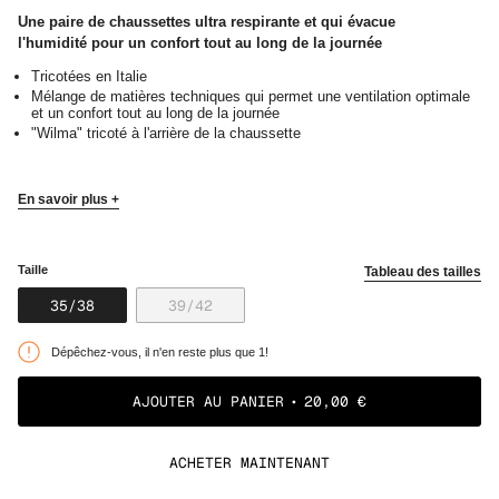
Une paire de chaussettes ultra respirante et qui évacue
l'humidité
pour un confort tout au long de la journée
Tricotées en Italie
Mélange de matières techniques qui permet une ventilation optimale
et un confort tout au long de la journée
"Wilma" tricoté à l'arrière de la chaussette
En savoir plus +
Taille
Tableau des tailles
VARIANTE
VARIANTE
35/38
39/42
ÉPUISÉE
ÉPUISÉE
OU
OU
Dépêchez-vous, il n'en reste plus que 1!
NON
NON
DISPONIBLE
DISPONIBLE
AJOUTER AU PANIER
20,00 €
ACHETER MAINTENANT