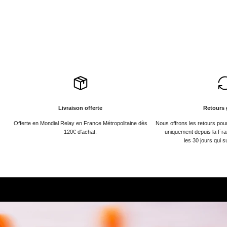
Livraison offerte
Retours 
Offerte en Mondial Relay en France Métropolitaine dès
Nous offrons les retours po
120€ d'achat.
uniquement depuis la Fra
les 30 jours qui s