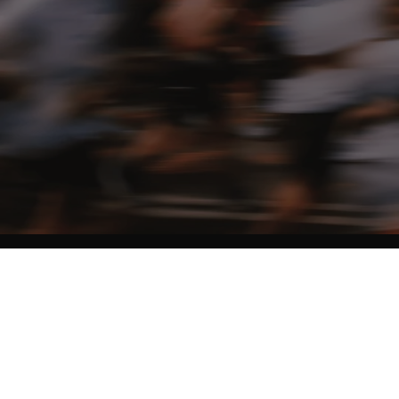
NO MATTER THE DISTANCE
Fais partie du mouvement, et bénéficie de -10% sur ton premier achat en
t'inscrivant à notre newsletter
Femme
Homme
Je ne souhaite pas me prononcer