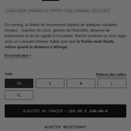
de
régulier
vente
Coupe : Ajusté
Protection UV : SPF50+
Temp. d'utilisation : 15°C à 38°C
En running, la liberté de mouvement dépend de quelques variables
simples : maintien du short, gestion de l’humidité, absence de
frottements et accès rapide à l’essentiel. Rachel combine un short léger
avec un cuissard intérieur stable pour que
la foulée reste fluide,
même quand la distance s’allonge.
En savoir plus +
Taille
Tableau des tailles
VARIANTE
VARIANTE
VARIANTE
VARIANT
XS
S
M
L
ÉPUISÉE
ÉPUISÉE
ÉPUISÉE
ÉPUISÉE
OU
OU
OU
OU
VARIANTE
XL
NON
NON
NON
NON
ÉPUISÉE
DISPONIBLE
DISPONIBLE
DISPONIBLE
DISPONI
OU
NON
AJOUTER AU PANIER
104,00 €
130,00 €
DISPONIBLE
ACHETER MAINTENANT