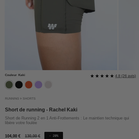
Couleur
Kaki
4.8 (26 avis)
kaki
noir
rouille
lavande
mastic
›
RUNNING
SHORTS
Short de running - Rachel Kaki
Short de Running 2 en 1 Anti-Frottements : Le maintien technique qui
libère votre foulée
Prix
104,00 €
Prix
130,00 €
- 20%