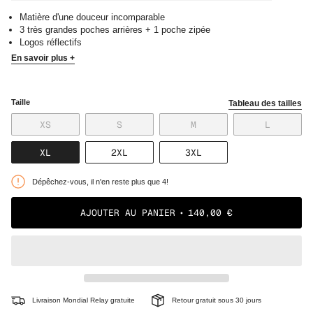
Matière d'une douceur incomparable
3 très grandes poches arrières + 1 poche zipée
Logos réflectifs
En savoir plus +
Taille
Tableau des tailles
VARIANTE
VARIANTE
VARIANTE
VARIANT
XS
S
M
L
ÉPUISÉE
ÉPUISÉE
ÉPUISÉE
ÉPUISÉE
OU
OU
OU
OU
VARIANTE
VARIANTE
VARIANTE
XL
2XL
3XL
NON
NON
NON
NON
ÉPUISÉE
ÉPUISÉE
ÉPUISÉE
DISPONIBLE
DISPONIBLE
DISPONIBLE
DISPONI
OU
OU
OU
Dépêchez-vous, il n'en reste plus que 4!
NON
NON
NON
DISPONIBLE
DISPONIBLE
DISPONIBLE
AJOUTER AU PANIER
140,00 €
Livraison Mondial Relay gratuite
Retour gratuit sous 30 jours