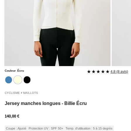
Couleur
Écru
4.8 (8 avis)
bleu
ecru
noir
›
CYCLISME
MAILLOTS
Jersey manches longues - Billie Écru
Prix
140,00 €
régulier
Coupe : Ajusté
Protection UV : SPF 50+
Temp. d'utilisation : 5 à 15 degrès