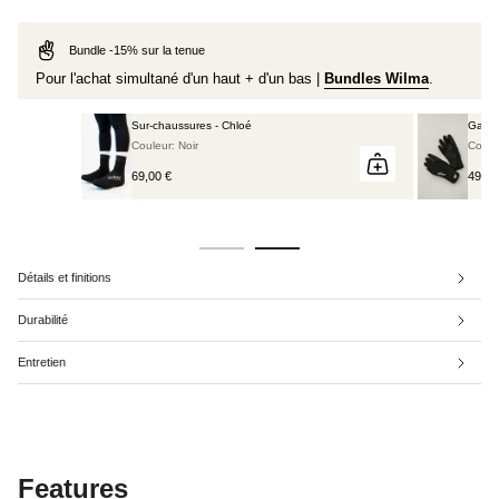
Bundle -15% sur la tenue
Pour l'achat simultané d'un haut + d'un bas |
Bundles Wilma
.
- Chloé
Gants hiver - Carla
Couleur: Noir
49,00 €
Détails et finitions
Durabilité
Entretien
Features