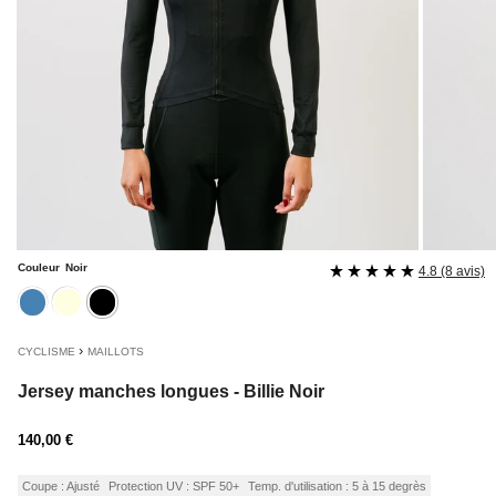
Couleur
Noir
4.8 (8 avis)
bleu
ecru
noir
›
CYCLISME
MAILLOTS
Jersey manches longues - Billie Noir
Prix
140,00 €
régulier
Coupe : Ajusté
Protection UV : SPF 50+
Temp. d'utilisation : 5 à 15 degrès