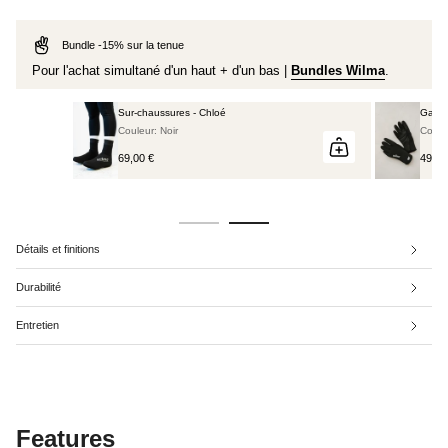
Bundle -15% sur la tenue
Pour l'achat simultané d'un haut + d'un bas |
Bundles Wilma
.
aussures - Chloé
Gants hiver - Carla
r: Noir
Couleur: Noir
€
49,00 €
Détails et finitions
Durabilité
Entretien
Features