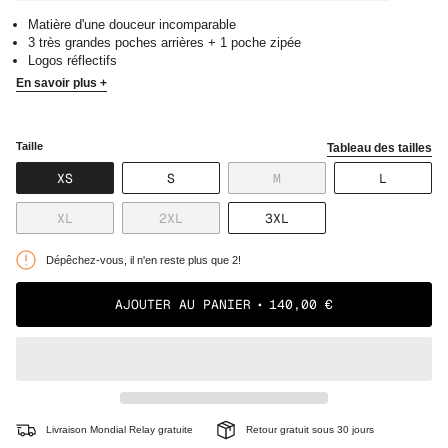
Matière d'une douceur incomparable
3 très grandes poches arrières + 1 poche zipée
Logos réflectifs
En savoir plus +
Taille
Tableau des tailles
VARIANTE
VARIANTE
VARIANTE
VARIANT
XS
S
M
L
ÉPUISÉE
ÉPUISÉE
ÉPUISÉE
ÉPUISÉE
OU
OU
OU
OU
VARIANTE
VARIANTE
VARIANTE
XL
2XL
3XL
NON
NON
NON
NON
ÉPUISÉE
ÉPUISÉE
ÉPUISÉE
DISPONIBLE
DISPONIBLE
DISPONIBLE
DISPONI
OU
OU
OU
Dépêchez-vous, il n'en reste plus que 2!
NON
NON
NON
DISPONIBLE
DISPONIBLE
DISPONIBLE
AJOUTER AU PANIER
140,00 €
Livraison Mondial Relay gratuite
Retour gratuit sous 30 jours