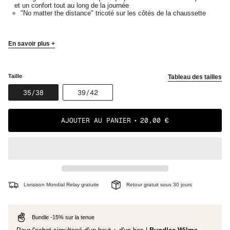
et un confort tout au long de la journée
"No matter the distance" tricoté sur les côtés de la chaussette
En savoir plus +
Taille
Tableau des tailles
VARIANTE
VARIANTE
35/38
39/42
ÉPUISÉE
ÉPUISÉE
OU
OU
NON
NON
AJOUTER AU PANIER
20,00 €
DISPONIBLE
DISPONIBLE
Livraison Mondial Relay gratuite
Retour gratuit sous 30 jours
Bundle -15% sur la tenue