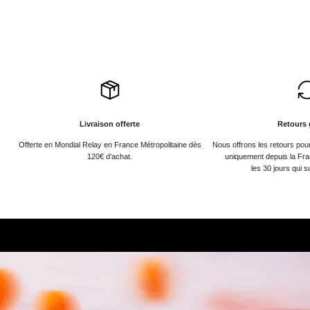
Livraison offerte
Retours 
Offerte en Mondial Relay en France Métropolitaine dès
Nous offrons les retours po
120€ d'achat.
uniquement depuis la Fra
les 30 jours qui s