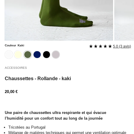
Couleur
Kaki
5.0 (3 avis)
blanc
ecru
kaki
navy
noire
rose
ACCESSOIRES
Chaussettes - Rollande - kaki
Prix
20,00 €
régulier
Une paire de chaussettes ultra respirante et qui évacue
l'humidité
pour un confort tout au long de la journée
Tricotées au Portugal
Mélange de matières techniques qui permet une ventilation optimale