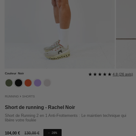
Couleur
Noir
4.8 (26 avis)
kaki
noir
rouille
lavande
mastic
›
RUNNING
SHORTS
Short de running - Rachel Noir
Short de Running 2 en 1 Anti-Frottements : Le maintien technique qui
libère votre foulée
Prix
104,00 €
Prix
130,00 €
- 20%