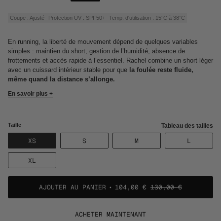
de
régulier
vente
Coupe : Ajusté
Protection UV : SPF50+
Temp. d'utilisation : 15°C à 38°C
En running, la liberté de mouvement dépend de quelques variables
simples : maintien du short, gestion de l’humidité, absence de
frottements et accès rapide à l’essentiel. Rachel combine un short léger
avec un cuissard intérieur stable pour que
la foulée reste fluide,
même quand la distance s’allonge.
En savoir plus +
Taille
Tableau des tailles
VARIANTE
VARIANTE
VARIANTE
VARIANT
XS
S
M
L
ÉPUISÉE
ÉPUISÉE
ÉPUISÉE
ÉPUISÉE
OU
OU
OU
OU
VARIANTE
XL
NON
NON
NON
NON
ÉPUISÉE
DISPONIBLE
DISPONIBLE
DISPONIBLE
DISPONI
OU
NON
AJOUTER AU PANIER
104,00 €
130,00 €
DISPONIBLE
ACHETER MAINTENANT