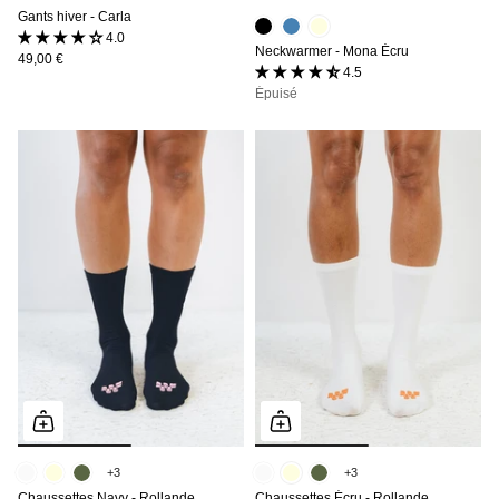
Gants hiver - Carla
4.0 (3 avis)
Neckwarmer - Mona Écru
49,00 €
4.5 (2 avis)
Épuisé
+3
+3
Chaussettes Navy - Rollande
Chaussettes Écru - Rollande