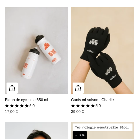
Bidon de cyclisme 650 ml
Gants mi-saison - Charlie
5.0 (1 avis)
5.0 (1 avis)
17,00 €
39,00 €
Technologie menstruelle Bloody Queen® & Pad détachable Wild
- 33%