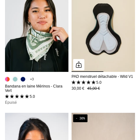
PAD menstruel détachable - Wild V1
+3
5.0 (1 avis)
Bandana en laine Mérinos - Clara
30,00 €
45,00 €
Vert
5.0 (16 avis)
Épuisé
- 36%