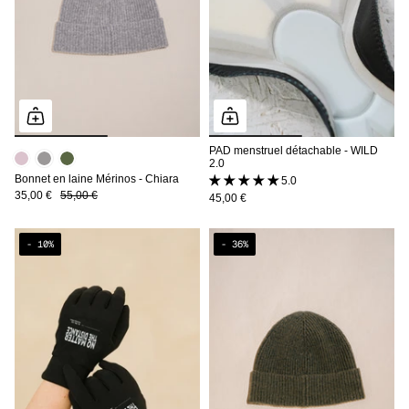
PAD menstruel détachable - WILD
2.0
Bonnet en laine Mérinos - Chiara
5.0 (1 avis)
35,00 €
55,00 €
45,00 €
- 10%
- 36%