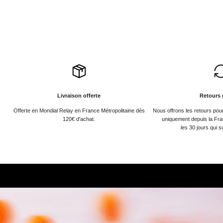
Livraison offerte
Retours 
Offerte en Mondial Relay en France Métropolitaine dès
Nous offrons les retours po
120€ d'achat.
uniquement depuis la Fra
les 30 jours qui s