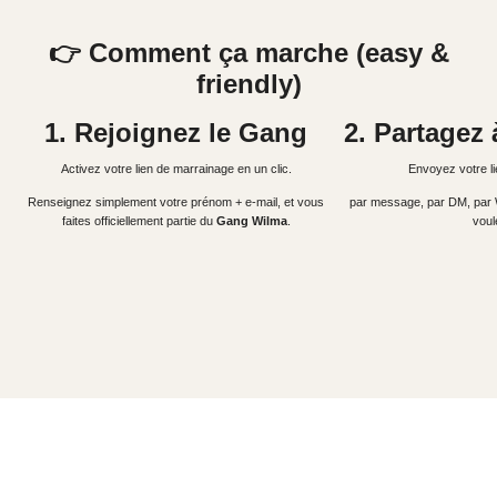
👉 Comment ça marche (easy &
friendly)
1. Rejoignez le Gang
2. Partagez
Activez votre lien de marrainage en un clic.
Envoyez votre li
Renseignez simplement votre prénom + e-mail, et vous
par message, par DM, pa
faites officiellement partie du
Gang Wilma
.
voul