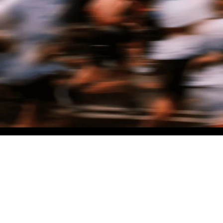
NO MATTER THE DISTANCE
Fais partie du mouvement, et bénéficie de -10% sur ton premier achat en
t'inscrivant à notre newsletter
Woman
Man
I'd rather not say