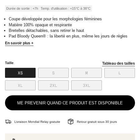
régulier
Durée de sortie : +7h
Temp. d'utilisation : +15°C à 38°C
Coupe développée pour les morphologies féminines
Matière 100% opaque et respirante
Bretelles détachables, sans retirer le haut
Pad Bloody Queen® : la liberté en plus, même les jours de règles
En savoir plus +
Taille
Tableau des tailles
VARIANTE
VARIANTE
VARIANTE
VARIANT
XS
S
M
L
ÉPUISÉE
ÉPUISÉE
ÉPUISÉE
ÉPUISÉE
OU
OU
OU
OU
VARIANTE
VARIANTE
VARIANTE
XL
2XL
3XL
NON
NON
NON
NON
ÉPUISÉE
ÉPUISÉE
ÉPUISÉE
DISPONIBLE
DISPONIBLE
DISPONIBLE
DISPONI
OU
OU
OU
NON
NON
NON
ME PREVENIR QUAND CE PRODUIT EST DISPONIBLE
DISPONIBLE
DISPONIBLE
DISPONIBLE
Livraison Mondial Relay gratuite
Retour gratuit sous 30 jours