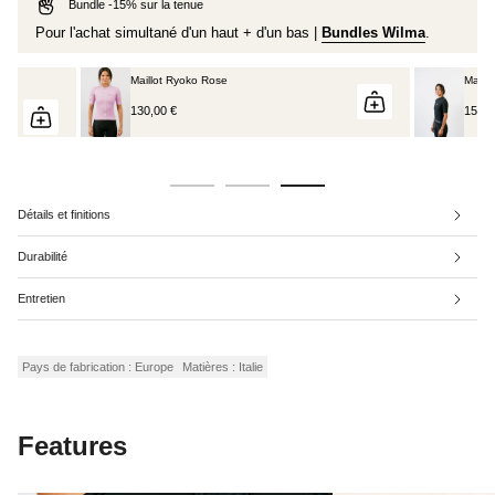
Bundle -15% sur la tenue
Pour l'achat simultané d'un haut + d'un bas |
Bundles Wilma
.
Maillot Ryoko Rose
Maill
130,00 €
150,0
Détails et finitions
Durabilité
Entretien
Pays de fabrication : Europe
Matières : Italie
Features