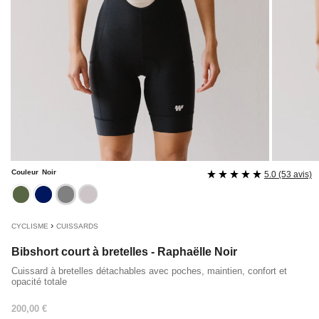
Couleur
Noir
5.0 (53 avis)
kaki
navy
noir
rose
›
CYCLISME
CUISSARDS
Bibshort court à bretelles - Raphaëlle Noir
Cuissard à bretelles détachables avec poches, maintien, confort et
opacité totale
Prix
200,00 €