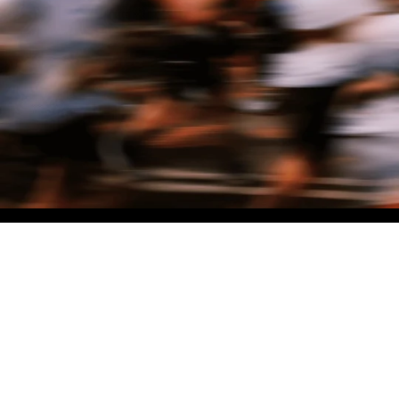
NO MATTER THE DISTANCE
Fais partie du mouvement, et bénéficie de -10% sur ton premier achat en
t'inscrivant à notre newsletter
Woman
Man
I'd rather not say