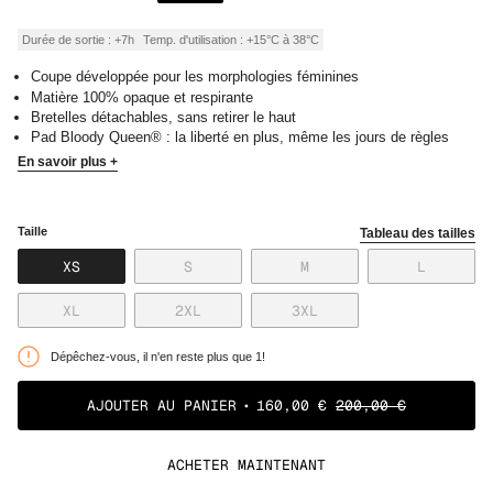
de
régulier
vente
Durée de sortie : +7h
Temp. d'utilisation : +15°C à 38°C
Coupe développée pour les morphologies féminines
Matière 100% opaque et respirante
Bretelles détachables, sans retirer le haut
Pad Bloody Queen® : la liberté en plus, même les jours de règles
En savoir plus +
Taille
Tableau des tailles
VARIANTE
VARIANTE
VARIANTE
VARIANT
XS
S
M
L
ÉPUISÉE
ÉPUISÉE
ÉPUISÉE
ÉPUISÉE
OU
OU
OU
OU
VARIANTE
VARIANTE
VARIANTE
XL
2XL
3XL
NON
NON
NON
NON
ÉPUISÉE
ÉPUISÉE
ÉPUISÉE
DISPONIBLE
DISPONIBLE
DISPONIBLE
DISPONI
OU
OU
OU
Dépêchez-vous, il n'en reste plus que 1!
NON
NON
NON
DISPONIBLE
DISPONIBLE
DISPONIBLE
AJOUTER AU PANIER
160,00 €
200,00 €
ACHETER MAINTENANT