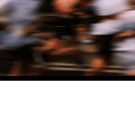
NO MATTER THE DISTANCE
Fais partie du mouvement, et bénéficie de -10% sur ton premier achat en
t'inscrivant à notre newsletter
Woman
Man
I'd rather not say