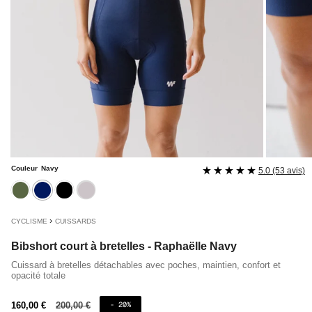
Couleur
Navy
5.0 (53 avis)
kaki
navy
noir
rose
›
CYCLISME
CUISSARDS
Bibshort court à bretelles - Raphaëlle Navy
Cuissard à bretelles détachables avec poches, maintien, confort et
opacité totale
Prix
160,00 €
Prix
200,00 €
- 20%