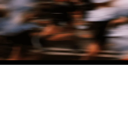
NO MATTER THE DISTANCE
Fais partie du mouvement, et bénéficie de -10% sur ton premier achat en
t'inscrivant à notre newsletter
Woman
Man
I'd rather not say