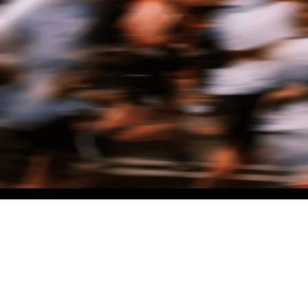
NO MATTER THE DISTANCE
Fais partie du mouvement, et bénéficie de -10% sur ton premier achat en
t'inscrivant à notre newsletter
Woman
Man
I'd rather not say