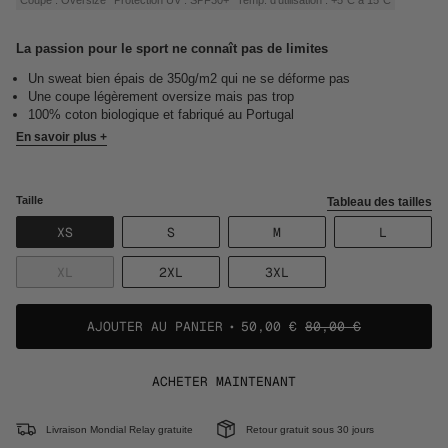
La passion pour le sport ne connaît pas de limites
Un sweat bien épais de 350g/m2 qui ne se déforme pas
Une coupe légèrement oversize mais pas trop
100% coton biologique et fabriqué au Portugal
En savoir plus +
Taille
Tableau des tailles
VARIANTE
VARIANTE
VARIANTE
VARIANT
XS
S
M
L
ÉPUISÉE
ÉPUISÉE
ÉPUISÉE
ÉPUISÉE
OU
OU
OU
OU
VARIANTE
VARIANTE
VARIANTE
XL
2XL
3XL
NON
NON
NON
NON
ÉPUISÉE
ÉPUISÉE
ÉPUISÉE
DISPONIBLE
DISPONIBLE
DISPONIBLE
DISPONI
OU
OU
OU
NON
NON
NON
AJOUTER AU PANIER
50,00 €
80,00 €
DISPONIBLE
DISPONIBLE
DISPONIBLE
ACHETER MAINTENANT
Livraison Mondial Relay gratuite
Retour gratuit sous 30 jours