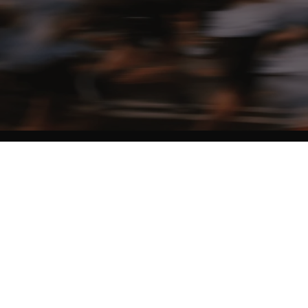
NO MATTER THE DISTANCE
Fais partie du mouvement, et bénéficie de -10% sur ton premier achat en
t'inscrivant à notre newsletter
Woman
Man
I'd rather not say