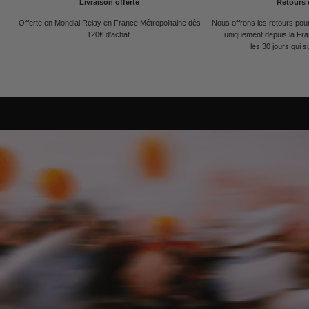
Livraison offerte
Retours 
Offerte en Mondial Relay en France Métropolitaine dès
Nous offrons les retours po
120€ d'achat.
uniquement depuis la Fra
les 30 jours qui s