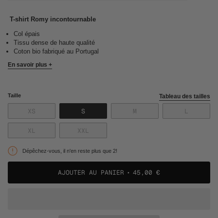
T-shirt Romy incontournable
Col épais
Tissu dense de haute qualité
Coton bio fabriqué au Portugal
En savoir plus +
Taille
Tableau des tailles
VARIANTE
VARIANTE
VARIANTE
VARIANT
XS
S
M
L
ÉPUISÉE
ÉPUISÉE
ÉPUISÉE
ÉPUISÉE
OU
OU
OU
OU
VARIANTE
VARIANTE
XL
XXL
NON
NON
NON
NON
ÉPUISÉE
ÉPUISÉE
DISPONIBLE
DISPONIBLE
DISPONIBLE
DISPONI
OU
OU
Dépêchez-vous, il n'en reste plus que 2!
NON
NON
DISPONIBLE
DISPONIBLE
AJOUTER AU PANIER
45,00 €