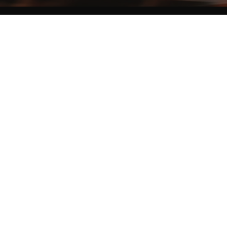
NO MATTER THE DISTANCE
Fais partie du mouvement, et bénéficie de -10% sur ton premier achat en
t'inscrivant à notre newsletter
Woman
Man
I'd rather not say
Sign me up!