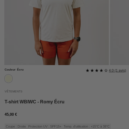
Couleur
Écru
4.0 (1 avis)
ecru
VÊTEMENTS
T-shirt WBIWC - Romy Écru
Prix
45,00 €
régulier
Coupe : Droite
Protection UV : SPF15+
Temp. d'utilisation : +15°C à 38°C