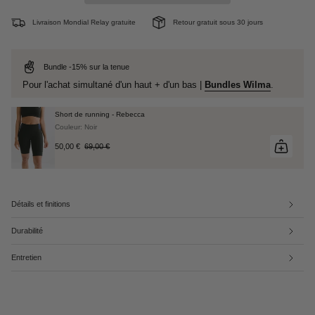
Livraison Mondial Relay gratuite
Retour gratuit sous 30 jours
Bundle -15% sur la tenue
Pour l'achat simultané d'un haut + d'un bas |
Bundles Wilma
.
Short de running - Rebecca
Couleur: Noir
50,00 €
69,00 €
Détails et finitions
Durabilité
Entretien