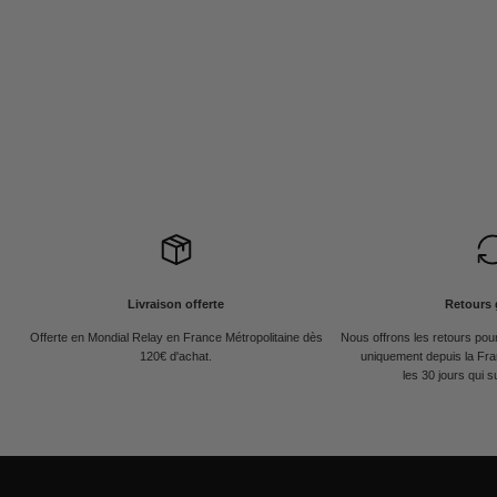
Livraison offerte
Retours 
Offerte en Mondial Relay en France Métropolitaine dès
Nous offrons les retours po
120€ d'achat.
uniquement depuis la Fra
les 30 jours qui s