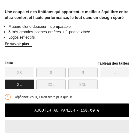
Une coupe et des finitions qui apportent le meilleur équilibre entre
ultra confort et haute performance, le tout dans un design épuré
Matière d'une douceur incomparable
3 très grandes poches arrières + 1 poche zipée
Logos réflectifs
En savoir plus +
Taille
Tableau des tailles
VARIANTE
VARIANTE
VARIANTE
VARIANT
XS
S
M
L
ÉPUISÉE
ÉPUISÉE
ÉPUISÉE
ÉPUISÉE
OU
OU
OU
OU
VARIANTE
VARIANTE
VARIANTE
XL
2XL
3XL
NON
NON
NON
NON
ÉPUISÉE
ÉPUISÉE
ÉPUISÉE
DISPONIBLE
DISPONIBLE
DISPONIBLE
DISPONI
OU
OU
OU
Dépêchez-vous, il n'en reste plus que 1!
NON
NON
NON
DISPONIBLE
DISPONIBLE
DISPONIBLE
AJOUTER AU PANIER
150,00 €