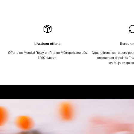
Livraison offerte
Retours 
Offerte en Mondial Relay en France Métropolitaine dès
Nous offrons les retours po
120€ d'achat.
uniquement depuis la Fra
les 30 jours qui s