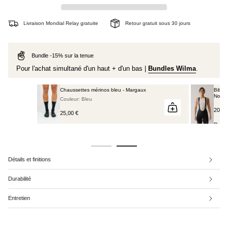
Livraison Mondial Relay gratuite
Retour gratuit sous 30 jours
Bundle -15% sur la tenue
Pour l'achat simultané d'un haut + d'un bas |
Bundles Wilma
.
Bibshort court à bretelles - Raphaëlle
Noir
200,00 €
Rupture de stock
Détails et finitions
Durabilité
Entretien