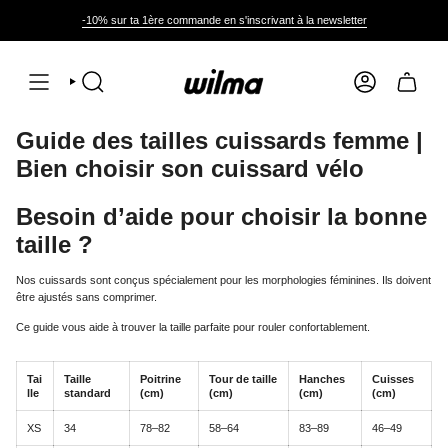
Passer
au
-10% sur ta 1ère commande en s'inscrivant à la newsletter
contenu
de
la
page
RECHERCHE
COMPTE
Guide des tailles cuissards femme |
Bien choisir son cuissard vélo
Besoin d’aide pour choisir la bonne
taille ?
Nos cuissards sont conçus spécialement pour les morphologies féminines. Ils doivent
être ajustés sans comprimer.
Ce guide vous aide à trouver la taille parfaite pour rouler confortablement.
Tai
Taille
Poitrine
Tour de taille
Hanches
Cuisses
lle
standard
(cm)
(cm)
(cm)
(cm)
XS
34
78–82
58–64
83–89
46–49