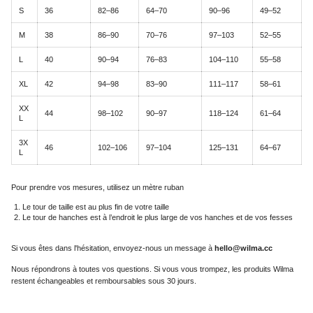
S
36
82–86
64–70
90–96
49–52
M
38
86–90
70–76
97–103
52–55
L
40
90–94
76–83
104–110
55–58
XL
42
94–98
83–90
111–117
58–61
XX
44
98–102
90–97
118–124
61–64
L
3X
46
102–106
97–104
125–131
64–67
L
Pour prendre vos mesures, utilisez un mètre ruban
Le tour de taille est au plus fin de votre taille
Le tour de hanches est à l’endroit le plus large de vos hanches et de vos fesses
Si vous êtes dans l'hésitation, envoyez-nous un message à
hello@wilma.cc
Nous répondrons à toutes vos questions. Si vous vous trompez, les produits Wilma
restent échangeables et remboursables sous 30 jours.