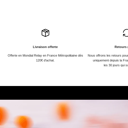
Livraison offerte
Retours 
Offerte en Mondial Relay en France Métropolitaine dès
Nous offrons les retours po
120€ d'achat.
uniquement depuis la Fra
les 30 jours qui s