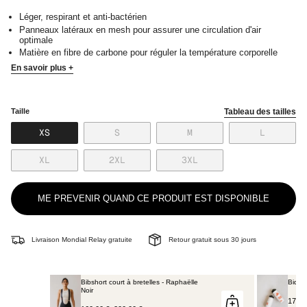
Léger, respirant et anti-bactérien
Panneaux latéraux en mesh pour assurer une circulation d'air
optimale
Matière en fibre de carbone pour réguler la température corporelle
En savoir plus +
Taille
Tableau des tailles
VARIANTE
VARIANTE
VARIANTE
VARIANT
XS
S
M
L
ÉPUISÉE
ÉPUISÉE
ÉPUISÉE
ÉPUISÉE
OU
OU
OU
OU
VARIANTE
VARIANTE
VARIANTE
XL
2XL
3XL
NON
NON
NON
NON
ÉPUISÉE
ÉPUISÉE
ÉPUISÉE
DISPONIBLE
DISPONIBLE
DISPONIBLE
DISPONI
OU
OU
OU
NON
NON
NON
ME PREVENIR QUAND CE PRODUIT EST DISPONIBLE
DISPONIBLE
DISPONIBLE
DISPONIBLE
Livraison Mondial Relay gratuite
Retour gratuit sous 30 jours
Bibshort court à bretelles - Raphaëlle
Bidon
Noir
17,00