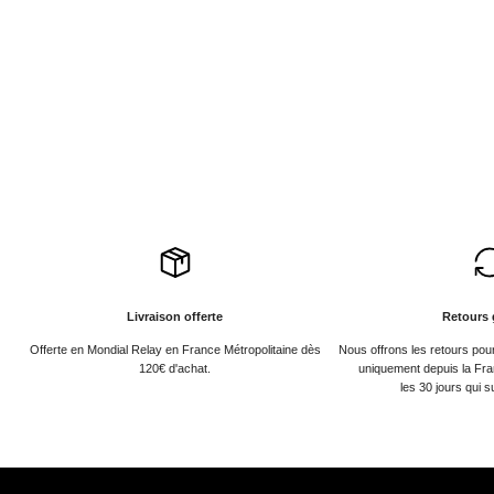
Livraison offerte
Retours 
Offerte en Mondial Relay en France Métropolitaine dès
Nous offrons les retours po
120€ d'achat.
uniquement depuis la Fra
les 30 jours qui s