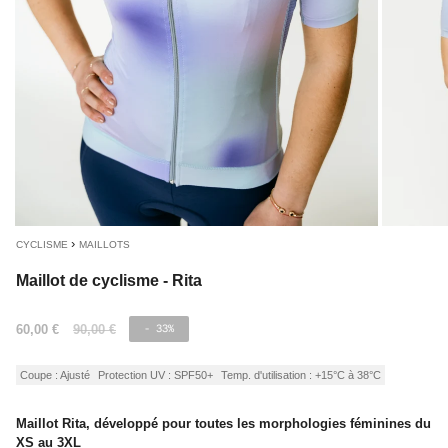
›
CYCLISME
MAILLOTS
Maillot de cyclisme - Rita
Prix
60,00 €
Prix
90,00 €
- 33%
de
régulier
vente
Coupe : Ajusté
Protection UV : SPF50+
Temp. d'utilisation : +15°C à 38°C
Maillot Rita, développé pour toutes les morphologies féminines du
XS au 3XL