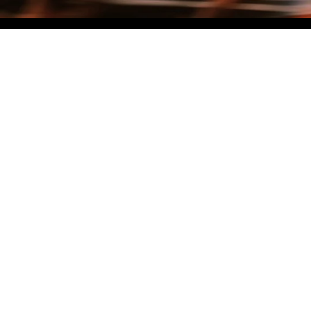
NO MATTER THE DISTANCE
Fais partie du mouvement, et bénéficie de -10% sur ton premier achat en
t'inscrivant à notre newsletter
Woman
Man
I'd rather not say
Sign me up!