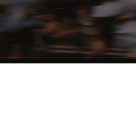
NO MATTER THE DISTANCE
Fais partie du mouvement, et bénéficie de -10% sur ton premier achat en
t'inscrivant à notre newsletter
Femme
Homme
Je ne souhaite pas me prononcer