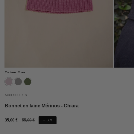
Couleur
Rose
rose
gris
kaki
ACCESSOIRES
Bonnet en laine Mérinos - Chiara
Prix
35,00 €
Prix
55,00 €
- 36%
de
régulier
vente