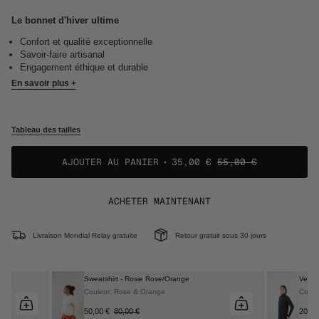
Le bonnet d'hiver ultime
Confort et qualité exceptionnelle
Savoir-faire artisanal
Engagement éthique et durable
En savoir plus +
Tableau des tailles
AJOUTER AU PANIER
35,00 €
55,00 €
ACHETER MAINTENANT
Livraison Mondial Relay gratuite
Retour gratuit sous 30 jours
Sweatshirt - Rosie Rose/Orange
Veste 
Couleur: Rose & Orange
Couleu
50,00 €
80,00 €
200,0